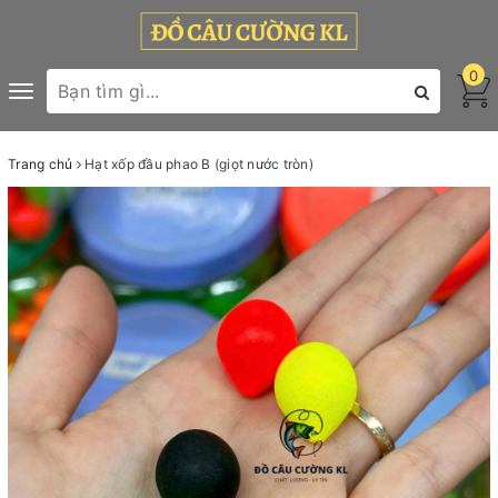
0
Toggle
navigation
Trang chủ
Hạt xốp đầu phao B (giọt nước tròn)