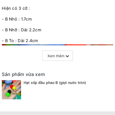
Hiện có 3 cỡ :
- B Nhỏ : 1.7cm
- B Nhỡ : Dài 2.2cm
- B To : Dài 2.4cm
Xem thêm
Sản phẩm vừa xem
Hạt xốp đầu phao B (giọt nước tròn)