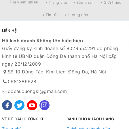
Tìm kiếm nhiều:
• Trang chủ
• Sản phẩm
• Giới thiệu
• Tin tức
• Hướng dẫn
LIÊN HỆ
Hộ kinh doanh Không tên biển hiệu
Giấy đăng ký kinh doanh số 8029554291 do phòng
Mọi thắc mắc liên hệ SĐT
kinh tế UBND quận Đống Đa thành phố Hà Nội cấp
: 098.138.9928 - 098.902.9066 - 090.565.6668 -
ngày 23/12/2009
091.258.3939
để được giải đáp.
Số 10 Đông Tác, Kim Liên, Đống Đa, Hà Nội
CAM KẾT CỦA CỬA HÀNG CHÚNG TÔI
0981389928
Đồ câu chính hãng, đúng thông tin mô tả và sản phẩm
docaucuongkl@gmail.com
đặt mua của khách hàng
Ảnh sản phẩm là cửa hàng 100% tự tay chụp nên mọi
thông tin và ảnh đều phù hợp với sản phẩm thực tế
VỀ ĐỒ CÂU CƯỜNG KL
DÀNH CHO KHÁCH HÀNG
Nếu sản phẩm bị lỗi hoặc xảy ra sự cố trong quá trình
vận chuyển, sử dụng. Chúng tôi sẽ hỗ trợ ngay cho quý
Trang chủ
Chính sách thanh toán