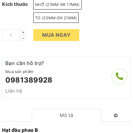
Kích thước
NHỠ (21MM-ĐK 17MM)
TO (23MM-ĐK 21MM)
+
MUA NGAY
–
Bạn cần hỗ trợ?
Mua sản phẩm
0981389928
Liên hệ
Mô tả
Hạt đầu phao B