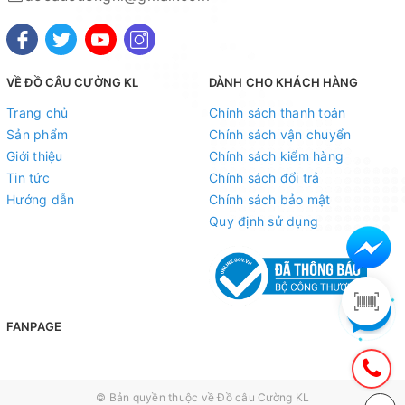
VỀ ĐỒ CÂU CƯỜNG KL
DÀNH CHO KHÁCH HÀNG
Trang chủ
Chính sách thanh toán
Sản phẩm
Chính sách vận chuyển
Giới thiệu
Chính sách kiểm hàng
Mọi thắc mắc liên hệ SĐT
Tin tức
Chính sách đổi trả
: 098.138.9928 - 098.902.9066 - 090.565.6668 -
Hướng dẫn
Chính sách bảo mật
091.258.3939
để được giải đáp.
Quy định sử dụng
CAM KẾT CỦA CỬA HÀNG CHÚNG TÔI
Đồ câu chính hãng, đúng thông tin mô tả và sản phẩm
đặt mua của khách hàng
FANPAGE
Ảnh sản phẩm là cửa hàng 100% tự tay chụp nên mọi
thông tin và ảnh đều phù hợp với sản phẩm thực tế
Nếu sản phẩm bị lỗi hoặc xảy ra sự cố trong quá trình
© Bản quyền thuộc về
Đồ câu Cường KL