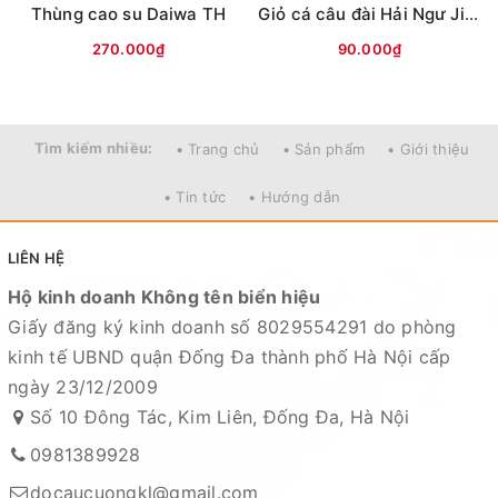
Thùng cao su Daiwa TH
Giỏ cá câu đài Hải Ngư JingPin (vỏ Zanzi)
270.000₫
90.000₫
Tìm kiếm nhiều:
• Trang chủ
• Sản phẩm
• Giới thiệu
• Tin tức
• Hướng dẫn
LIÊN HỆ
Hộ kinh doanh Không tên biển hiệu
Giấy đăng ký kinh doanh số 8029554291 do phòng
kinh tế UBND quận Đống Đa thành phố Hà Nội cấp
ngày 23/12/2009
Số 10 Đông Tác, Kim Liên, Đống Đa, Hà Nội
0981389928
docaucuongkl@gmail.com