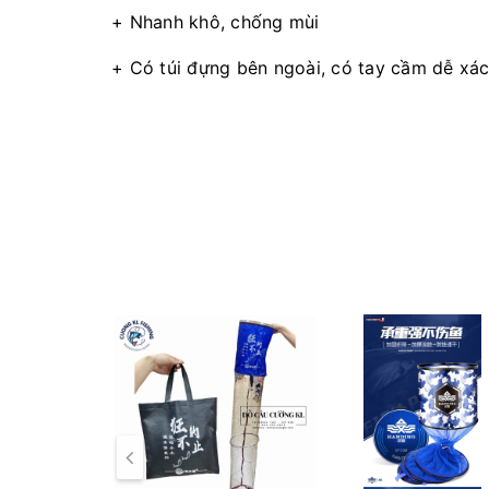
+ Nhanh khô, chống mùi
+ Có túi đựng bên ngoài, có tay cầm dễ xá
Kích thước: 33cm x 1m7