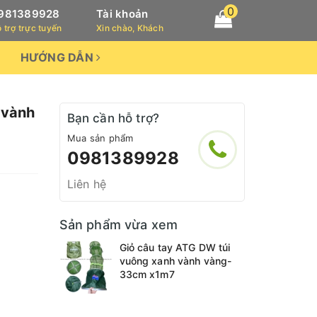
0
981389928
Tài khoản
 trợ trực tuyến
Xin chào, Khách
HƯỚNG DẪN
 vành
Bạn cần hỗ trợ?
Mua sản phẩm
0981389928
Liên hệ
Sản phẩm vừa xem
Giỏ câu tay ATG DW túi
vuông xanh vành vàng-
33cm x1m7