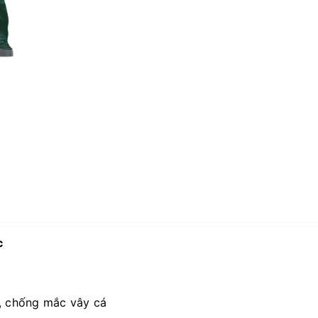
c
p, chống mắc vây cá