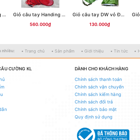
Giỏ câu tay Handing Camo Xanh - 45cm x 3m
Giỏ câu tay Handing Hoa Anh Đào Đỏ - 45cm x 3m
Giỏ câu tay DW vỏ Đen #33-1m7
560.000₫
130.000₫
 nhiều:
• Trang chủ
• Sản phẩm
• Giới thiệu
• Tin tức
• 
CÂU CƯỜNG KL
DÀNH CHO KHÁCH HÀNG
hủ
Chính sách thanh toán
ẩm
Chính sách vận chuyển
ệu
Chính sách kiểm hàng
Chính sách đổi trả
dẫn
Chính sách bảo mật
Quy định sử dụng