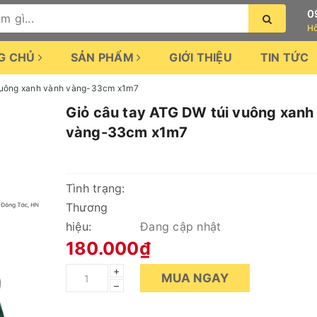
0
Hỗ
G CHỦ
SẢN PHẨM
GIỚI THIỆU
TIN TỨC
vuông xanh vành vàng-33cm x1m7
Giỏ câu tay ATG DW túi vuông xanh
vàng-33cm x1m7
Tình trạng:
Thương
hiệu:
Đang cập nhật
180.000₫
+
MUA NGAY
–