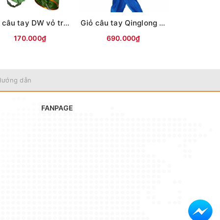
Giỏ câu tay DW vỏ tròn đen vành vàng #33-1m7
Giỏ câu tay Qinglong dù bện 68 sợi mầu xanh
170.000₫
690.000₫
990.
Hướng dẫn
FANPAGE