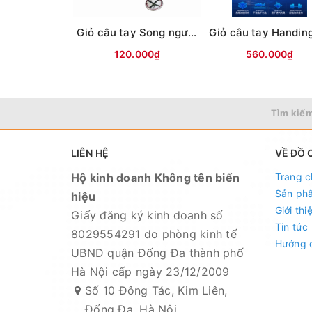
Giỏ câu tay Song ngư Xanh(Lưới,túi xách-ĐEN)
120.000₫
560.000₫
Tìm kiếm
LIÊN HỆ
VỀ ĐỒ 
Hộ kinh doanh Không tên biển
Trang c
Sản ph
hiệu
Giới thi
Giấy đăng ký kinh doanh số
Tin tức
8029554291 do phòng kinh tế
Hướng 
UBND quận Đống Đa thành phố
Hà Nội cấp ngày 23/12/2009
Số 10 Đông Tác, Kim Liên,
Đống Đa, Hà Nội