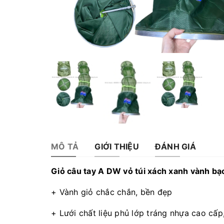
MÔ TẢ
GIỚI THIỆU
ĐÁNH GIÁ
Giỏ câu tay A DW vỏ túi xách xanh vành bạ
+ Vành giỏ chắc chắn, bền đẹp
+ Lưới chất liệu phủ lớp tráng nhựa cao cấ