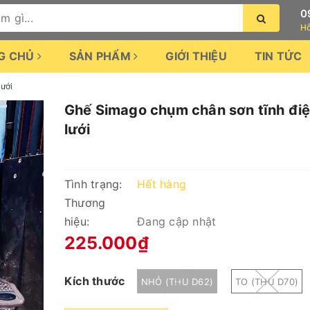
0
Hỗ
G CHỦ
SẢN PHẨM
GIỚI THIỆU
TIN TỨC
lưới
Ghế Simago chụm chân sơn tĩnh điệ
lưới
Tình trạng:
Hết hàng
Thương
hiệu:
Đang cập nhật
225.000₫
Kích thước
NHỎ (THU D62)
TO (THU D70)