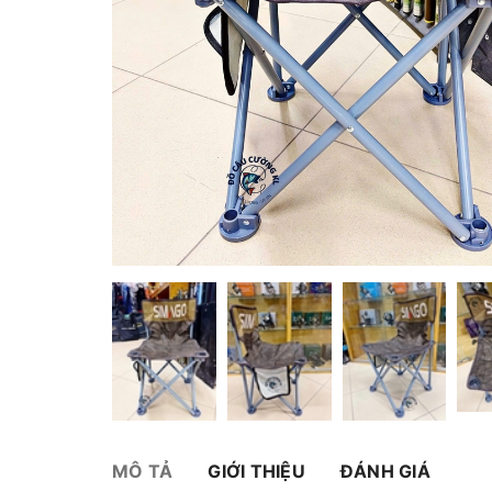
MÔ TẢ
GIỚI THIỆU
ĐÁNH GIÁ