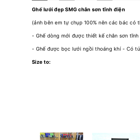
Ghế lưới đẹp SMG chân sơn tĩnh điện
(ảnh bên em tự chụp 100% nên các bác có t
- Ghế dòng mới được thiết kế chân sơn tĩnh
- Ghế được bọc lưới ngồi thoáng khí - Có t
Size to:
- Thu gọn: 70x15cm
- Khi mở ra: 70x45cm
- Lưng ghế cao: 30cm
- Từ mặt ngồi xuống chân ghế: 40cm
- Mặt ghế: 42x42cm