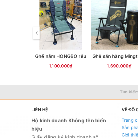
Size nhỏ:
- Thu gọn: 62x12cm
- Khi mở ra: 62x40cm
- Lưng ghế cao: 30cm
- Từ mặt ngồi xuống chân ghế: 32cm
Ghế nằm HONGBO rêu
- Mặt ghế: 37x37cm
1.100.000₫
1.690.000₫
Tìm kiếm
LIÊN HỆ
VỀ ĐỒ 
Hộ kinh doanh Không tên biển
Trang c
Sản ph
hiệu
Giới thi
Giấy đăng ký kinh doanh số