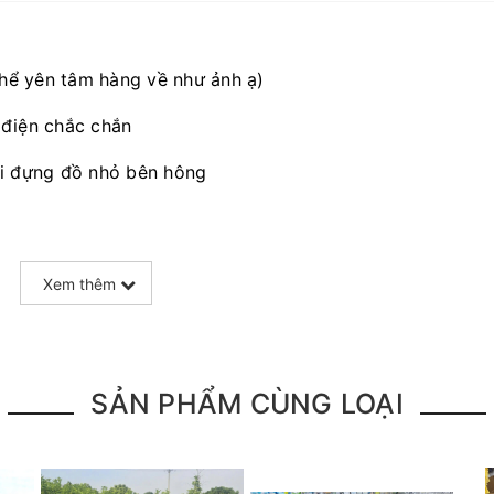
hể yên tâm hàng về như ảnh ạ)
 điện chắc chắn
úi đựng đồ nhỏ bên hông
Xem thêm
SẢN PHẨM CÙNG LOẠI