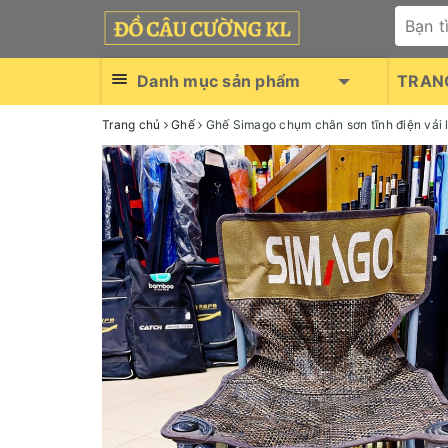
Danh mục sản phẩm
TRAN
Trang chủ
Ghế
Ghế Simago chụm chân sơn tĩnh điện vải 