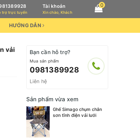
0
981389928
Tài khoản
 trợ trực tuyến
Xin chào, Khách
HƯỚNG DẪN
n vải
Bạn cần hỗ trợ?
Mua sản phẩm
0981389928
Liên hệ
Sản phẩm vừa xem
Ghế Simago chụm chân
sơn tĩnh điện vải lưới