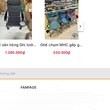
Ghế săn hàng Ghi lưới (đủ phụ kiện)
Ghế chụm MHC gấp gọn lưng pha lưới
1.280.000₫
520.000₫
75.0
Hướng dẫn
FANPAGE