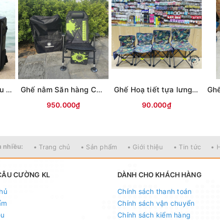
Ghế săn hàng Mingtu chính hãng (kèm Balo da)
Ghế nằm Săn hàng Chương trâu (không phụ kiện)
Ghế Hoạ tiết tựa lưng (có chỗ cắm chống cần)
950.000₫
90.000₫
 nhiều:
• Trang chủ
• Sản phẩm
• Giới thiệu
• Tin tức
• 
CÂU CƯỜNG KL
DÀNH CHO KHÁCH HÀNG
hủ
Chính sách thanh toán
ẩm
Chính sách vận chuyển
ệu
Chính sách kiểm hàng