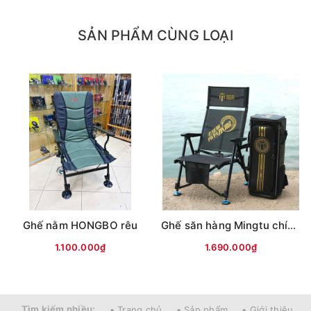
Cỡ A4 (Đại)
+ Khi mở ghế: 70x 35
SẢN PHẨM CÙNG LOẠI
+ Khi gấp gọn: 55 x 40
+ Mặt vải ghế ngồi: 30x35
+ Chiều cao từ mặt ghế xuống đất 40cm
Ghế nằm HONGBO rêu
Ghế săn hàng Mingtu chính hãng (kèm Balo da)
1.100.000₫
1.690.000₫
Tìm kiếm nhiều:
• Trang chủ
• Sản phẩm
• Giới thiệu