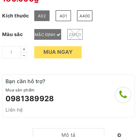
Kích thước
A02
A01
A400
Màu sắc
MẶC ĐỊNH
ZANZI
+
MUA NGAY
–
Bạn cần hỗ trợ?
Mua sản phẩm
0981389928
Liên hệ
Mô tả