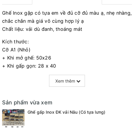
Ghế Inox gập có tựa em về đủ cỡ đủ màu ạ, nhẹ nhàng,
chắc chắn mà giá vô cùng hợp lý ạ
Chất liệu: vải dù đanh, thoáng mát
Kích thước:
Cỡ A1 (Nhỏ)
+ Khi mở ghế: 50x26
+ Khi gấp gọn: 28 x 40
+ Mặt vải ghế ngồi: 25 x 20
Xem thêm
+ Chiều cao từ mặt ghế xuống đất 27cm
Cỡ A2 (Nhỡ)
Sản phẩm vừa xem
+ Khi mở ghế: 60 x 35
+ Khi gấp gọn: 33 x 45
Ghế gấp Inox ĐK vải Nâu (Có tựa lưng)
+ Mặt vải ghế ngồi: 30x25
+ Chiều cao từ mặt ghế xuống đất 32cm