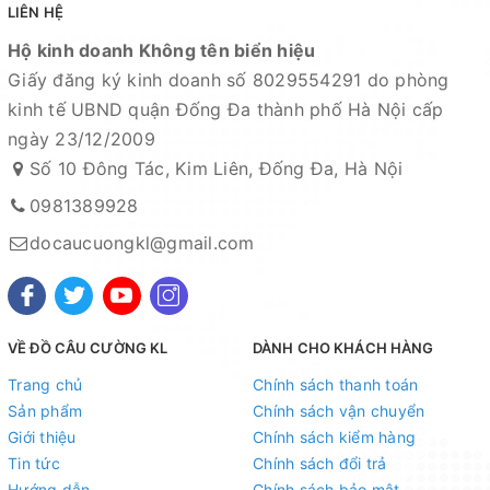
LIÊN HỆ
vụ khách hàng tốt nhất
Fanpage :
Đồ câu Cường KL
Hộ kinh doanh Không tên biển hiệu
Giấy đăng ký kinh doanh số 8029554291 do phòng
Facebook:
Nguyễn An
hoặc
Cường KL Đồ câu
kinh tế UBND quận Đống Đa thành phố Hà Nội cấp
Kênh Thương mại điện tử
ngày 23/12/2009
Số 10 Đông Tác, Kim Liên, Đống Đa, Hà Nội
- Shopee:
https://shopee.vn/docaucuongkl
0981389928
- Sendo:
https://www.sendo.vn/shop/do-cau-cuong-kl
- Lazada:
https://www.lazada.vn/shop/do-cau-cuong-
docaucuongkl@gmail.com
kl
"
- Zalo OA:
https://zalo.me/4190676579548541614
Địa chỉ cửa hàng : Số 10 Đông Tác, Kim Liên, Đống Đa,
VỀ ĐỒ CÂU CƯỜNG KL
DÀNH CHO KHÁCH HÀNG
Hà Nội
Trang chủ
Chính sách thanh toán
Sản phẩm
Chính sách vận chuyển
Xem bản đồ chỉ dẫn đường đi
Giới thiệu
Chính sách kiểm hàng
Tin tức
Chính sách đổi trả
Chuyên sỉ lẻ toàn quốc - Giao hàng toàn quốc - Nhận
Hướng dẫn
Chính sách bảo mật