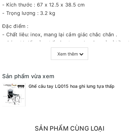
- Kích thước : 67 x 12.5 x 38.5 cm
- Trọng lượng : 3.2 kg
Đặc điểm :
- Chất liêu: inox, mang lại cảm giác chắc chắn .
- Các chi tiết của ghế câu được gia công tỉ mỉ bền đẹp.
- Vải đan dày dặn ,được may nhiều lớp bảo đảm độ
Xem thêm
bền.
- Gồm chân địa hình và bộ pass inox đẹp : pass chống
Sản phẩm vừa xem
cần, pass giỏ cá, pass ô đôi
- Có khay mồi đi kèm, phía sau ghế bố trí ba lô đựng
Ghế câu tay LQ015 hoa ghi lưng tựa thấp
đồ tiên dụng.
- Ghế có balo đựng, xách di chuyển dễ dàng
SẢN PHẨM CÙNG LOẠI