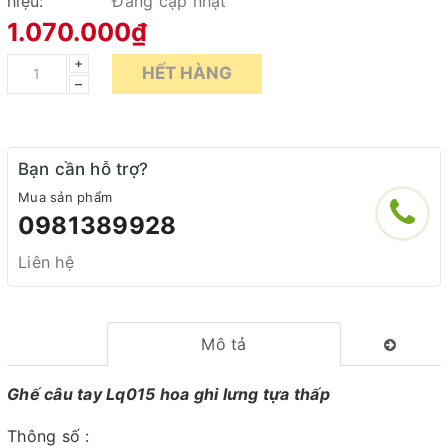
hiệu:
Đang cập nhật
1.070.000₫
+
HẾT HÀNG
–
Bạn cần hỗ trợ?
Mua sản phẩm
0981389928
Liên hệ
Mô tả
Ghế câu tay Lq015 hoa ghi lưng tựa thấp
Thông số :