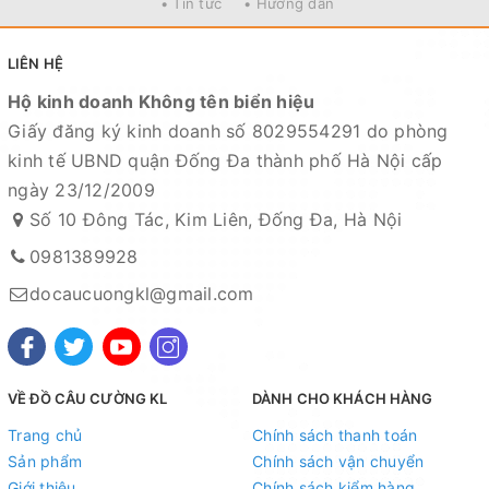
• Tin tức
• Hướng dẫn
LIÊN HỆ
Hộ kinh doanh Không tên biển hiệu
Giấy đăng ký kinh doanh số 8029554291 do phòng
kinh tế UBND quận Đống Đa thành phố Hà Nội cấp
ngày 23/12/2009
Số 10 Đông Tác, Kim Liên, Đống Đa, Hà Nội
0981389928
docaucuongkl@gmail.com
=======================================
VỀ ĐỒ CÂU CƯỜNG KL
DÀNH CHO KHÁCH HÀNG
Mọi thắc mắc liên hệ SĐT
Trang chủ
Chính sách thanh toán
: 098.138.9928 - 098.902.9066 - 090.565.6668 -
Sản phẩm
Chính sách vận chuyển
091.258.3939
để được giải đáp.
Giới thiệu
Chính sách kiểm hàng