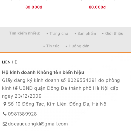
Facebook:
Nguyễn An
hoặc
Cường KL Đồ câu
80.000₫
80.000₫
Kênh Thương mại điện tử
- Shopee:
https://shopee.vn/docaucuongkl
Tìm kiếm nhiều:
• Trang chủ
• Sản phẩm
• Giới thiệu
- Sendo:
https://www.sendo.vn/shop/do-cau-cuong-kl
- Lazada:
https://www.lazada.vn/shop/do-cau-cuong-
• Tin tức
• Hướng dẫn
kl
"
- Zalo OA:
https://zalo.me/4190676579548541614
LIÊN HỆ
Địa chỉ cửa hàng : Số 10 Đông Tác, Kim Liên, Đống Đa,
Hộ kinh doanh Không tên biển hiệu
Hà Nội
Giấy đăng ký kinh doanh số 8029554291 do phòng
kinh tế UBND quận Đống Đa thành phố Hà Nội cấp
Xem bản đồ chỉ dẫn đường đi
ngày 23/12/2009
Chuyên sỉ lẻ toàn quốc - Giao hàng toàn quốc - Nhận
Số 10 Đông Tác, Kim Liên, Đống Đa, Hà Nội
ship COD ( nhận hàng thanh toán )
0981389928
HỆ THỐNG TÀI KHOẢN NGÂN HÀNG
docaucuongkl@gmail.com