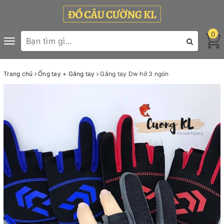
0
Toggle
navigation
Trang chủ
Ống tay + Găng tay
Găng tay Dw hở 3 ngón