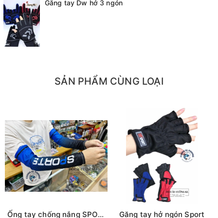
Găng tay Dw hở 3 ngón
Mọi thắc mắc liên hệ:
- Hotline tư vấn + đặt hàng : 098 138 9928
- Tư vấn kĩ thuật : 091 258 39 39
- Bán sỉ : 097 676 4818
CAM KẾT CỦA CỬA HÀNG CHÚNG TÔI
SẢN PHẨM CÙNG LOẠI
Đồ câu chính hãng, đúng thông tin mô tả và sản phẩm
đặt mua của khách hàng
Ảnh sản phẩm là cửa hàng 100% tự tay chụp nên mọi
thông tin và ảnh đều phù hợp với sản phẩm thực tế
Nếu sản phẩm bị lỗi hoặc xảy ra sự cố trong quá trình
vận chuyển, sử dụng. Chúng tôi sẽ hỗ trợ ngay cho quý
khách hàng và sẽ chịu trách nhiệm hoàn toàn để phục
vụ khách hàng tốt nhất
Fanpage :
Đồ câu Cường KL
Ống tay chống nắng SPORT
Găng tay hở ngón Sport