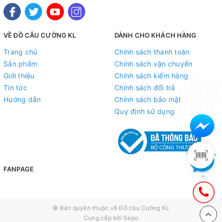
1. Ngân hàng Kỹ thương TECHCOMBANK -
CN Hoàng
Hoa Thám - Hà Nội
VỀ ĐỒ CÂU CƯỜNG KL
DÀNH CHO KHÁCH HÀNG
Số tài khoản : 19021180136019
Trang chủ
Chính sách thanh toán
Chủ tài khoản : Nguyễn Thị Tuyết Minh
Sản phẩm
Chính sách vận chuyển
Giới thiệu
Chính sách kiểm hàng
2. Ngân hàng Ngoại thương VIETCOMBANK -
CN Hà
Tin tức
Chính sách đổi trả
Nội
Hướng dẫn
Chính sách bảo mật
Số tài khoản : 0021001015829
Quy định sử dụng
Chủ tài khoản : Nguyễn Thị Tuyết Minh
3. Ngân hàng Nông nghiệp và Phát triển nông thôn
AGRIBANK -
CN Hà Thành
FANPAGE
Số tài khoản :1303206119886
Chủ tài khoản : Nguyễn Thị Tuyết Minh
© Bản quyền thuộc về
Đồ câu Cường KL
4. Ngân hàng Công thương VIETTINBANK -
CN Hà
Cung cấp bởi
Sapo