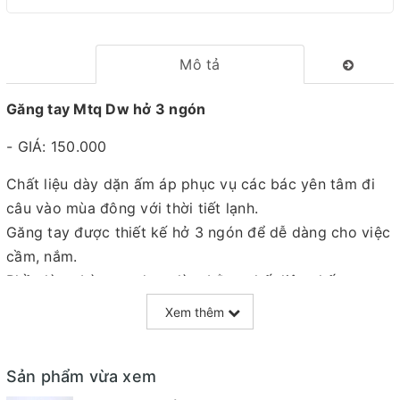
Mô tả
Găng tay Mtq Dw hở 3 ngón
- GIÁ: 150.000
Chất liệu dày dặn ấm áp phục vụ các bác yên tâm đi
câu vào mùa đông với thời tiết lạnh.
Găng tay được thiết kế hở 3 ngón để dễ dàng cho việc
cầm, nắm.
Phần lòng bàn tay được làm bằng chất liệu chống trơn
trượt khi cầm cần
Xem thêm
Sản phẩm vừa xem
=======================================