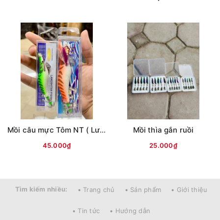
Mồi câu mực Tôm NT ( Lưng vằn )
Mồi thìa gắn ruồi
45.000₫
25.000₫
Tìm kiếm nhiều:
• Trang chủ
• Sản phẩm
• Giới thiệu
• Tin tức
• Hướng dẫn