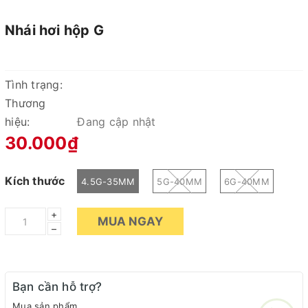
Nhái hơi hộp G
Tình trạng:
Thương
hiệu:
Đang cập nhật
30.000₫
Kích thước
4.5G-35MM
5G-40MM
6G-40MM
+
MUA NGAY
–
Bạn cần hỗ trợ?
Mua sản phẩm