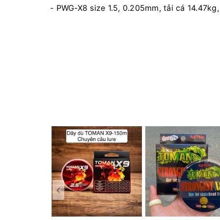
- PWG-X8 size 1.5, 0.205mm, tải cá 14.47k
- PWG-X8 size 2.0, 0.235mm, tải cá 17.46k
- PWG-X8 size 2.5, 0.260mm, tải cá 20.23k
- PWG-X8 size 3.0, 0.285mm, tải cá 23.13k