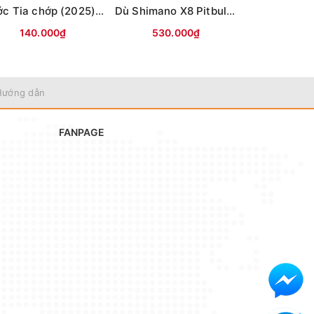
Cước Tia chớp (2025) 300m
Dù Shimano X8 Pitbull 200m (8 sợi) - 2.0
140.000₫
530.000₫
595.
Hướng dẫn
FANPAGE