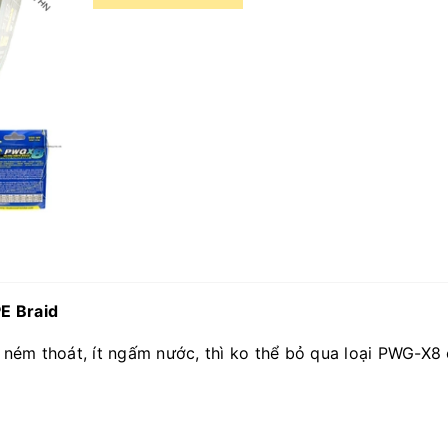
E Braid
và ném thoát, ít ngấm nước, thì ko thể bỏ qua loại PWG-X8