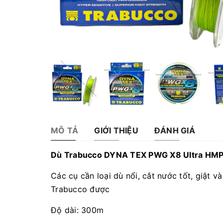
MÔ TẢ
GIỚI THIỆU
ĐÁNH GIÁ
Dù Trabucco DYNA TEX PWG X8 Ultra HMP
Các cụ cần loại dù nổi, cắt nước tốt, giật 
Trabucco được
Độ dài: 300m