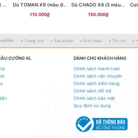
Dù Toman Strongest X8-100m (màu vàng)
Dù TOMAN X9 (màu đỏ)-100m
Dù CHADO X8 (5 màu)-150m
110.000₫
150.000₫
 nhiều:
• Trang chủ
• Sản phẩm
• Giới thiệu
• Tin tức
• 
CÂU CƯỜNG KL
DÀNH CHO KHÁCH HÀNG
hủ
Chính sách thanh toán
ẩm
Chính sách vận chuyển
ệu
Chính sách kiểm hàng
Chính sách đổi trả
dẫn
Chính sách bảo mật
Quy định sử dụng