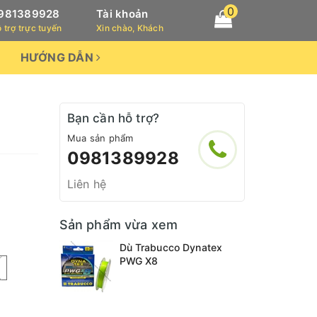
0
981389928
Tài khoản
 trợ trực tuyến
Xin chào, Khách
HƯỚNG DẪN
Bạn cần hỗ trợ?
Mua sản phẩm
0981389928
Liên hệ
Sản phẩm vừa xem
Dù Trabucco Dynatex
PWG X8