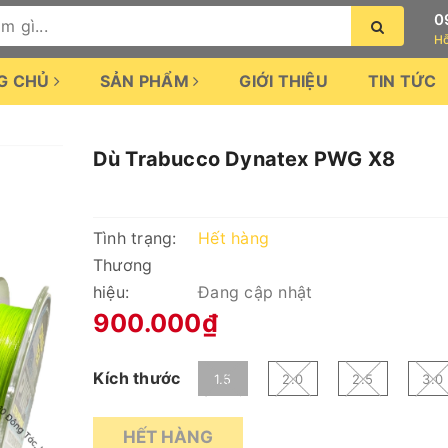
0
Hỗ
G CHỦ
SẢN PHẨM
GIỚI THIỆU
TIN TỨC
Dù Trabucco Dynatex PWG X8
Tình trạng:
Hết hàng
Thương
hiệu:
Đang cập nhật
900.000₫
Kích thước
1.5
2.0
2.5
3.0
HẾT HÀNG