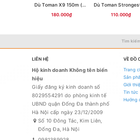
Dù Toman X9 150m (màu ĐỎ)
180.000₫
110.000₫
Tìm kiếm
LIÊN HỆ
VỀ ĐỒ 
Hộ kinh doanh Không tên biển
Trang c
Sản ph
hiệu
Giới thi
Giấy đăng ký kinh doanh số
Tin tức
8029554291 do phòng kinh tế
Hướng 
UBND quận Đống Đa thành phố
Hà Nội cấp ngày 23/12/2009
Số 10 Đông Tác, Kim Liên,
Đống Đa, Hà Nội
0981389928