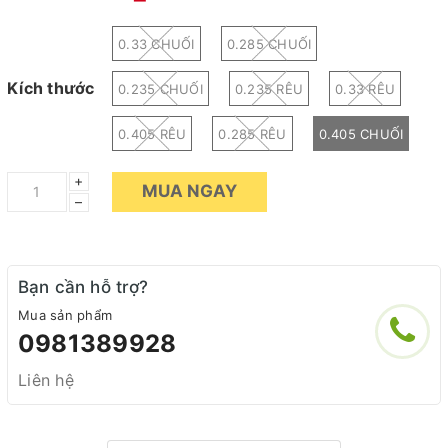
0.33 CHUỐI
0.285 CHUỐI
Kích thước
0.235 CHUỐI
0.235 RÊU
0.33 RÊU
0.405 RÊU
0.285 RÊU
0.405 CHUỐI
+
MUA NGAY
–
Bạn cần hỗ trợ?
Mua sản phẩm
0981389928
Liên hệ