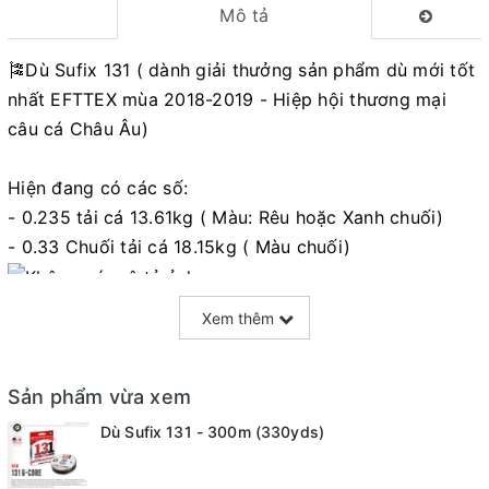
Mô tả
🎏Dù Sufix 131 ( dành giải thưởng sản phẩm dù mới tốt
nhất EFTTEX mùa 2018-2019 - Hiệp hội thương mại
câu cá Châu Âu)
Hiện đang có các số:
- 0.235 tải cá 13.61kg ( Màu: Rêu hoặc Xanh chuối)
- 0.33 Chuối tải cá 18.15kg ( Màu chuối)
Xem thêm
Mọi thắc mắc liên hệ SĐT
: 098.138.9928 - 098.902.9066 - 090.565.6668 -
091.258.3939
để được giải đáp.
Sản phẩm vừa xem
CAM KẾT CỦA CỬA HÀNG CHÚNG TÔI
Dù Sufix 131 - 300m (330yds)
Đồ câu chính hãng, đúng thông tin mô tả và sản phẩm