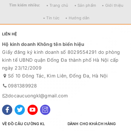
Tìm kiếm nhiều:
• Trang chủ
• Sản phẩm
• Giới thiệu
Địa chỉ cửa hàng : Số 10 Đông Tác, Kim Liên, Đống Đa,
Hà Nội
• Tin tức
• Hướng dẫn
Xem bản đồ chỉ dẫn đường đi
LIÊN HỆ
Chuyên sỉ lẻ toàn quốc - Giao hàng toàn quốc - Nhận
Hộ kinh doanh Không tên biển hiệu
ship COD ( nhận hàng thanh toán )
Giấy đăng ký kinh doanh số 8029554291 do phòng
kinh tế UBND quận Đống Đa thành phố Hà Nội cấp
ngày 23/12/2009
Số 10 Đông Tác, Kim Liên, Đống Đa, Hà Nội
0981389928
docaucuongkl@gmail.com
VỀ ĐỒ CÂU CƯỜNG KL
DÀNH CHO KHÁCH HÀNG