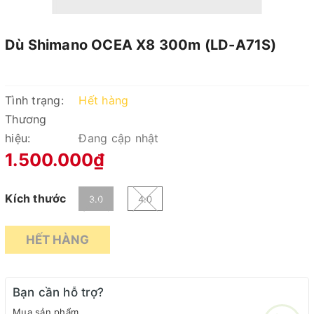
Dù Shimano OCEA X8 300m (LD-A71S)
Tình trạng:
Hết hàng
Thương
hiệu:
Đang cập nhật
1.500.000₫
Kích thước
3.0
4.0
HẾT HÀNG
Bạn cần hỗ trợ?
Mua sản phẩm