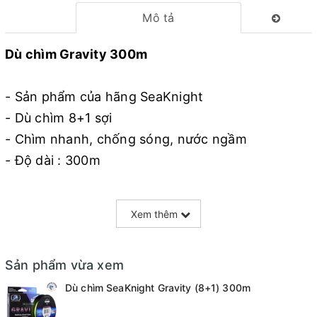
Mô tả
Dù chìm Gravity 300m
- Sản phẩm của hãng SeaKnight
- Dù chìm 8+1 sợi
- Chìm nhanh, chống sóng, nước ngầm
- Độ dài : 300m
Tải trọng :
Xem thêm
- 2.0 - 0.23mm tải 13.6kg
- 3.0 - 0.28mm tải 18.1kg
Sản phẩm vừa xem
- 4.0 - 0.32mm tải 22.7kg
Dù chìm SeaKnight Gravity (8+1) 300m