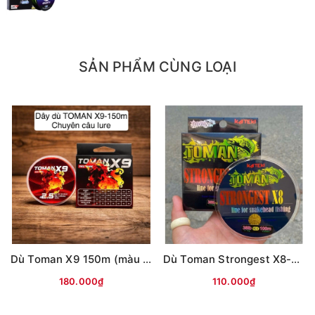
SẢN PHẨM CÙNG LOẠI
Dù Toman X9 150m (màu ĐỎ)
Dù Toman Strongest X8-100m (màu vàng)
180.000₫
110.000₫