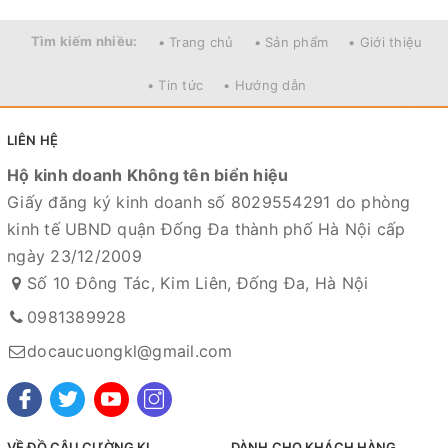
Tìm kiếm nhiều:
• Trang chủ
• Sản phẩm
• Giới thiệu
Mọi thắc mắc liên hệ SĐT
• Tin tức
• Hướng dẫn
: 098.138.9928 - 098.902.9066 - 090.565.6668 -
091.258.3939
để được giải đáp.
LIÊN HỆ
CAM KẾT CỦA CỬA HÀNG CHÚNG TÔI
Hộ kinh doanh Không tên biển hiệu
Giấy đăng ký kinh doanh số 8029554291 do phòng
Đồ câu chính hãng, đúng thông tin mô tả và sản
kinh tế UBND quận Đống Đa thành phố Hà Nội cấp
phẩm đặt mua của khách hàng
ngày 23/12/2009
Ảnh sản phẩm là cửa hàng 100% tự tay chụp nên
Số 10 Đông Tác, Kim Liên, Đống Đa, Hà Nội
mọi thông tin và ảnh đều phù hợp với sản phẩm
0981389928
thực tế
docaucuongkl@gmail.com
Nếu sản phẩm bị lỗi hoặc xảy ra sự cố trong quá
trình vận chuyển, sử dụng. Chúng tôi sẽ hỗ trợ
ngay cho quý khách hàng và sẽ chịu trách nhiệm
VỀ ĐỒ CÂU CƯỜNG KL
DÀNH CHO KHÁCH HÀNG