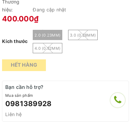
Thương
hiệu:
Đang cập nhật
400.000₫
2.0 (0.23MM)
3.0 (0.28MM)
Kích thước
4.0 (0.32MM)
HẾT HÀNG
Bạn cần hỗ trợ?
Mua sản phẩm
0981389928
Liên hệ