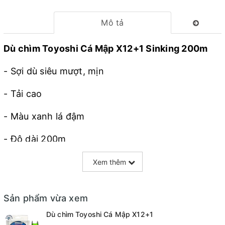
Mô tả
Dù chìm Toyoshi Cá Mập X12+1 Sinking 200m
- Sợi dù siêu mượt, mịn
- Tải cao
- Màu xanh lá đậm
- Độ dài 200m
- 13 sợi đan chéo (X12+1)
Xem thêm
Thông số tải :
Sản phẩm vừa xem
- 2.0 tải 14.8kg
Dù chìm Toyoshi Cá Mập X12+1