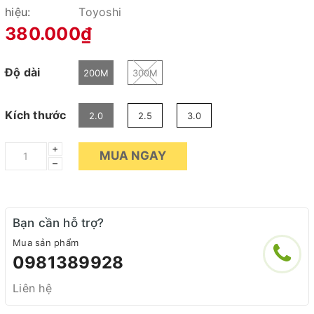
hiệu:
Toyoshi
380.000₫
Độ dài
200M
300M
Kích thước
2.0
2.5
3.0
+
MUA NGAY
–
Bạn cần hỗ trợ?
Mua sản phẩm
0981389928
Liên hệ