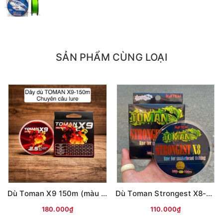
- 2.5 tải 18.6kg
- 3.0 tải 21.3kg
SẢN PHẨM CÙNG LOẠI
Dù Toman X9 150m (màu ĐỎ)
Dù Toman Strongest X8-100m (màu vàng)
180.000₫
110.000₫