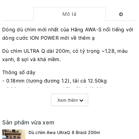
Mô tả
Dòng dù chìm mới nhất của Hãng AWA-S nổi tiếng với
dòng cước ION POWER mới về thêm ạ
Dù chìm ULTRA Q dài 200m, có tỷ trọng ~1.28, màu
xanh, 8 sợi và khá mềm.
Thông số dây
- 0.18mm (tương đương 1.2), tải cá 12.50kg
- 0.20mm (tương đương 1.5), tải cá 13.90kg
- 0.22mm (tương đương 2.0), tải cá 15.40kg
Xem thêm
- 0.25mm (tương đương 2.5), tải cá 17.50kg
- 0.28mm (tương đương 3.0), tải cá 20.40kg
Sản phẩm vừa xem
Dù chìm Awa UltraQ 8 Braid 200m