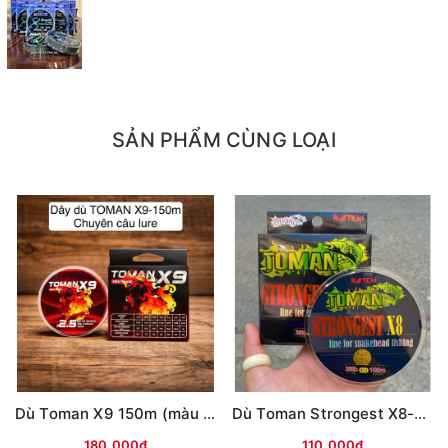
SẢN PHẨM CÙNG LOẠI
Dù Toman X9 150m (màu ĐỎ)
Dù Toman Strongest X8-100m (màu vàng)
180.000₫
110.000₫