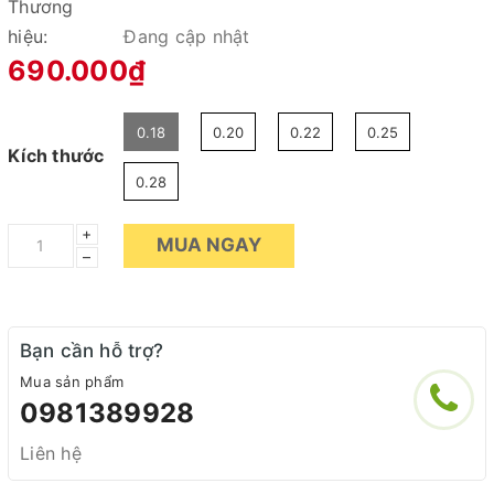
Thương
hiệu:
Đang cập nhật
690.000₫
0.18
0.20
0.22
0.25
Kích thước
0.28
+
MUA NGAY
–
Bạn cần hỗ trợ?
Mua sản phẩm
0981389928
Liên hệ