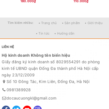
180.000₫
110.000₫
+ 3.0 ~ 0.28 mm - chịu tải 24.8 kg
Tìm kiếm nhiều:
• Trang chủ
• Sản phẩm
• Giới thiệu
• Tin tức
• Hướng dẫn
LIÊN HỆ
Hộ kinh doanh Không tên biển hiệu
Giấy đăng ký kinh doanh số 8029554291 do phòng
kinh tế UBND quận Đống Đa thành phố Hà Nội cấp
ngày 23/12/2009
Số 10 Đông Tác, Kim Liên, Đống Đa, Hà Nội
0981389928
docaucuongkl@gmail.com