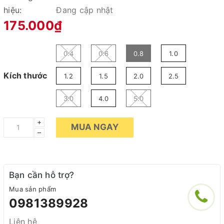
hiệu:
Đang cập nhật
175.000₫
0.4
0.6
0.8
1.0
Kích thước
1.2
1.5
2.0
2.5
3.0
4.0
5.0
+
MUA NGAY
–
Bạn cần hỗ trợ?
Mua sản phẩm
0981389928
Liên hệ