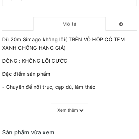
Mô tả
Dù 20m Simago không lõi( TRÊN VỎ HỘP CÓ TEM
XANH CHỐNG HÀNG GIẢ)
DÒNG : KHÔNG LÕI CƯỚC
Đặc điểm sản phẩm
- Chuyên để nối trục, cạp dù, làm thẻo
- Chuyên để cạp dù đầu trục và để buộc link
Xem thêm
- Dù chịu tải cao
- Độ dài: 20m
Sản phẩm vừa xem
- Dù màu : xanh rêu / nâu