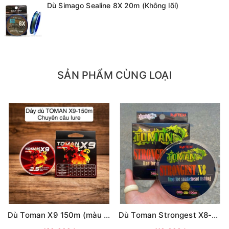
Dù Simago Sealine 8X 20m (Không lõi)
THÔNG SỐ DÂY:
+ 0.3 ~ 0.09mm - chịu tải 4.98 kg
+ 0.4 ~ 0.10mm - chịu tải 6.8 kg
SẢN PHẨM CÙNG LOẠI
+ 0.6 ~ 0.12mm - chịu tải 10.5 kg
+ 0.8 ~ 0.14 mm - chịu tải 12.6 kg
+ 1.0 ~ 0.16 mm - chịu tải 15.5 kg
+ 1.2 ~ 0.18 mm - chịu tải 16.8 kg
+ 1.5 ~ 0.20 mm - chịu tải 18.6 kg
+ 2.0 ~ 0.23 mm - chịu tải 20.6 kg
+ 2.5 ~ 0.26 mm - chịu tải 22.5 kg
Dù Toman X9 150m (màu ĐỎ)
Dù Toman Strongest X8-100m (màu vàng)