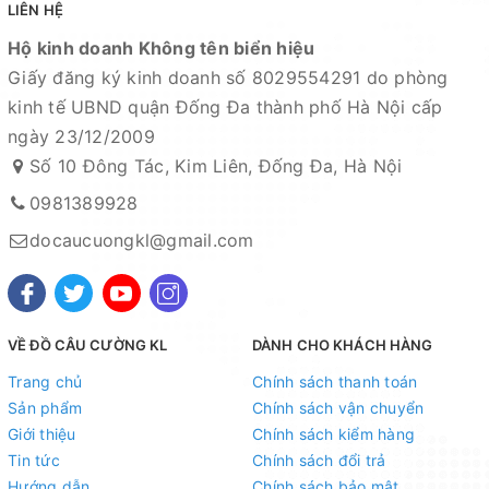
LIÊN HỆ
CAM KẾT CỦA CỬA HÀNG CHÚNG TÔI
Hộ kinh doanh Không tên biển hiệu
Giấy đăng ký kinh doanh số 8029554291 do phòng
Đồ câu chính hãng, đúng thông tin mô tả và sản phẩm
kinh tế UBND quận Đống Đa thành phố Hà Nội cấp
đặt mua của khách hàng
ngày 23/12/2009
Ảnh sản phẩm là cửa hàng 100% tự tay chụp nên mọi
Số 10 Đông Tác, Kim Liên, Đống Đa, Hà Nội
thông tin và ảnh đều phù hợp với sản phẩm thực tế
0981389928
Nếu sản phẩm bị lỗi hoặc xảy ra sự cố trong quá trình
vận chuyển, sử dụng. Chúng tôi sẽ hỗ trợ ngay cho quý
docaucuongkl@gmail.com
khách hàng và sẽ chịu trách nhiệm hoàn toàn để phục
vụ khách hàng tốt nhất
Fanpage :
Đồ câu Cường KL
VỀ ĐỒ CÂU CƯỜNG KL
DÀNH CHO KHÁCH HÀNG
Facebook:
Nguyễn An
hoặc
Cường KL Đồ câu
Trang chủ
Chính sách thanh toán
Sản phẩm
Chính sách vận chuyển
Kênh Thương mại điện tử
Giới thiệu
Chính sách kiểm hàng
- Shopee:
https://shopee.vn/docaucuongkl
Tin tức
Chính sách đổi trả
Hướng dẫn
Chính sách bảo mật