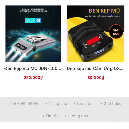
Đèn kẹp mũ MC JDN-L008 cảm ứng
Đèn kẹp mũ Cảm Ứng DX18 (Có dây đeo)
250.000₫
80.000₫
=======================================
Tìm kiếm nhiều:
• Trang chủ
• Sản phẩm
• Giới thiệu
Mọi thắc mắc liên hệ SĐT
• Tin tức
• Hướng dẫn
: 098.138.9928 - 098.902.9066 - 090.565.6668 -
091.258.3939
để được giải đáp.