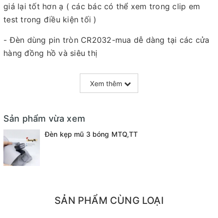
giá lại tốt hơn ạ ( các bác có thể xem trong clip em
test trong điều kiện tối )
- Đèn dùng pin tròn CR2032-mua dễ dàng tại các cửa
hàng đồng hồ và siêu thị
- Tháo lắp vô cùng dễ dàng, nhỏ gọn, không gây nặng
Xem thêm
cho mũ, đèn nhỏ gọn nằm vừa trong lòng bàn tay
- Xoay bẻ được các góc phía trước và phía sau
Sản phẩm vừa xem
Đèn kẹp mũ 3 bóng MTQ,TT
SẢN PHẨM CÙNG LOẠI