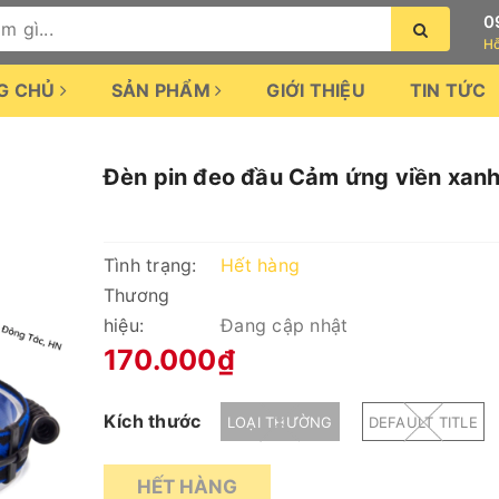
0
Hỗ
G CHỦ
SẢN PHẨM
GIỚI THIỆU
TIN TỨC
Đèn pin đeo đầu Cảm ứng viền xan
Tình trạng:
Hết hàng
Thương
hiệu:
Đang cập nhật
170.000₫
Kích thước
LOẠI THƯỜNG
DEFAULT TITLE
HẾT HÀNG