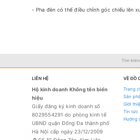
- Pha đèn có thể điều chỉnh góc chiếu lên x
- Trang bị 2 Pin lithium cao cấp chính hãng 
tiện
- Thời gian sử dụng từ 4-8 tiếng cho mỗi lầ
- Dây đai đèn bằng vải đàn hồi cao cấp, dây
Tìm kiếm
thước đầu mỗi người
LIÊN HỆ
VỀ ĐỒ 
- Đèn có 3 chế độ sáng khác nhau: Mạnh, yế
Hộ kinh doanh Không tên biển
Trang c
- Chất liệu cao cấp chính hãng, dây mềm và
Sản ph
hiệu
thoải mái, đèn chỉ nặng 180gram
Giới thi
Giấy đăng ký kinh doanh số
Tin tức
CÁCH SỬ DỤNG LOẠI CÓ CẢM ỨNG:
8029554291 do phòng kinh tế
Hướng 
UBND quận Đống Đa thành phố
- Khi khung nhựa có chữ LED phía sau ch
Hà Nội cấp ngày 23/12/2009
- Khi muốn chuyển sang chế độ CẢM ỨNG, gi
Số 10 Đông Tác, Kim Liên,