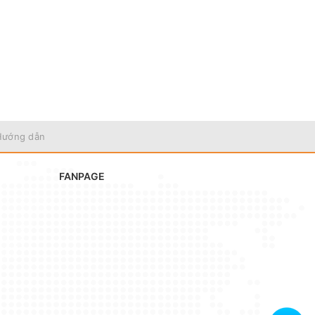
huận
kích
Hướng dẫn
FANPAGE
 và
ẢM ỨNG
 led