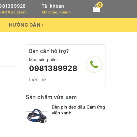
0
981389928
Tài khoản
 trợ trực tuyến
Xin chào, Khách
HƯỚNG DẪN
h
Bạn cần hỗ trợ?
Mua sản phẩm
0981389928
Liên hệ
Sản phẩm vừa xem
Đèn pin đeo đầu Cảm ứng
viền xanh