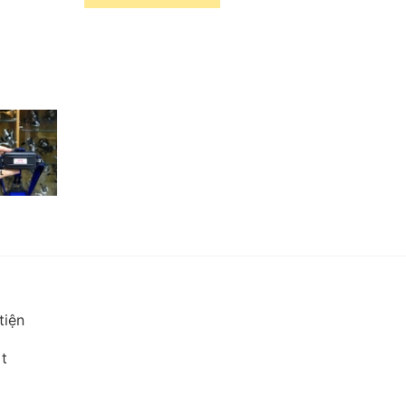
tiện
t