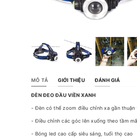
MÔ TẢ
GIỚI THIỆU
ĐÁNH GIÁ
ĐÈN ĐEO ĐẦU VIỀN XANH
- Đèn có thể zoom điều chỉnh xa gần thuận 
- Điều chỉnh các góc lên xuống theo tầm mắ
- Bóng led cao cấp siêu sáng, tuổi thọ cao