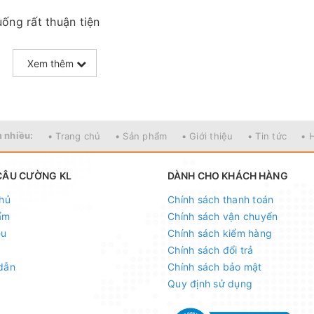
uống rất thuận tiện
siêu bền bỉ, cực khỏe, lỗ cắm sạc trực tiếp trên đèn rất t
Xem thêm
n sạc pin
 mềm và dầy, đội rất em. Dây có thể điều chỉnh tùy theo 
 nhiều:
• Trang chủ
• Sản phẩm
• Giới thiệu
• Tin tức
• 
CÂU CƯỜNG KL
DÀNH CHO KHÁCH HÀNG
u, nhấp nháy thuận tiện khi sử dụng
hủ
Chính sách thanh toán
 dầy, hộp pin có đệm cao su, đảm bảo đội lên đầu rất êm
ẩm
Chính sách vận chuyển
ệu
Chính sách kiểm hàng
Chính sách đổi trả
dẫn
Chính sách bảo mật
uyển sang màu XANH, đèn sử dụng ở tính năng KHÔNG C
Quy định sử dụng
ữ tay từ 3-5 giây vào nút bấm màu xanh lá, khung nhựa