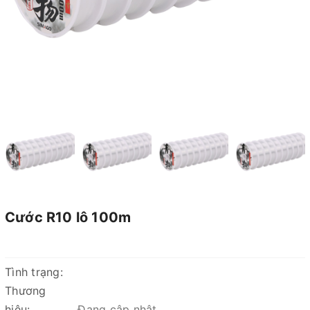
Cước R10 lô 100m
Tình trạng:
Thương
hiệu:
Đang cập nhật