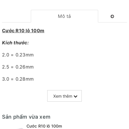
Mô tả
Cước R10 lô 100m
Kích thước:
2.0 = 0.23mm
2.5 = 0.26mm
3.0 = 0.28mm
3.5 = 0.30mm
Xem thêm
4.0 = 0.33mm
4.5 = 0.35mm
Sản phẩm vừa xem
Cước R10 lô 100m
5.0 = 0.37mm