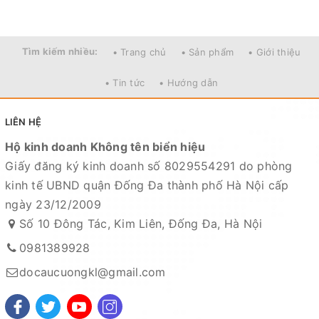
Tìm kiếm nhiều:
• Trang chủ
• Sản phẩm
• Giới thiệu
Mọi thắc mắc liên hệ SĐT
: 098.138.9928 - 098.902.9066 - 090.565.6668 -
• Tin tức
• Hướng dẫn
091.258.3939
để được giải đáp.
LIÊN HỆ
CAM KẾT CỦA CỬA HÀNG CHÚNG TÔI
Hộ kinh doanh Không tên biển hiệu
Đồ câu chính hãng, đúng thông tin mô tả và sản phẩm
Giấy đăng ký kinh doanh số 8029554291 do phòng
đặt mua của khách hàng
kinh tế UBND quận Đống Đa thành phố Hà Nội cấp
Ảnh sản phẩm là cửa hàng 100% tự tay chụp nên mọi
ngày 23/12/2009
thông tin và ảnh đều phù hợp với sản phẩm thực tế
Số 10 Đông Tác, Kim Liên, Đống Đa, Hà Nội
Nếu sản phẩm bị lỗi hoặc xảy ra sự cố trong quá trình
0981389928
vận chuyển, sử dụng. Chúng tôi sẽ hỗ trợ ngay cho quý
khách hàng và sẽ chịu trách nhiệm hoàn toàn để phục
docaucuongkl@gmail.com
vụ khách hàng tốt nhất
Fanpage :
Đồ câu Cường KL