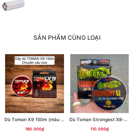
6.0 = 0.40mm
SẢN PHẨM CÙNG LOẠI
Dù Toman X9 150m (màu ĐỎ)
Dù Toman Strongest X8-100m (màu vàng)
180.000₫
110.000₫