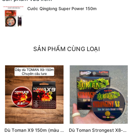
- 0.26mm tải 8.26kg
Cước Qinglong Super Power 150m
- 0.28mm tải 10kg
- 0.30mm tải 13.6kg
- 0.32mm tải 15kg
- 0.37mm tải 17kg
- 0.40mm tải 18.5kg
SẢN PHẨM CÙNG LOẠI
- 0.45mm tải 20.3kg
- 0.50mm tải 23.6kg
Dù Toman X9 150m (màu ĐỎ)
Dù Toman Strongest X8-100m (màu vàng)