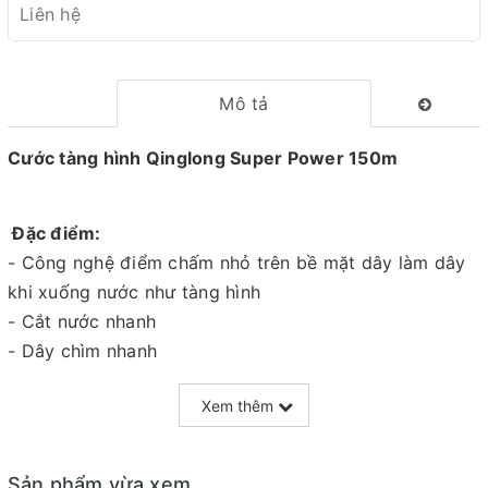
Liên hệ
Mô tả
Cước tàng hình Qinglong Super Power 150m
Đặc điểm:
- Công nghệ điểm chấm nhỏ trên bề mặt dây làm dây
khi xuống nước như tàng hình
- Cắt nước nhanh
- Dây chìm nhanh
Xem thêm
Chịu tải:
- 0.20mm tải 5kg
Sản phẩm vừa xem
- 0.23mm tải 6.2kg