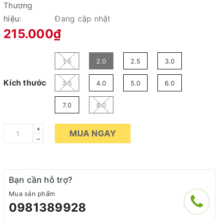
Thương
hiệu:
Đang cập nhật
215.000₫
1.5
2.0
2.5
3.0
Kích thước
3.5
4.0
5.0
6.0
7.0
8.0
+
MUA NGAY
–
Bạn cần hỗ trợ?
Mua sản phẩm
0981389928