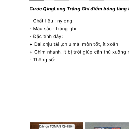
Cước QingLong Trắng Ghi điểm bóng tàng
- Chất liệu : nylong
- Màu sắc : trắng ghi
- Đặc tính dây:
+ Dai,chịu tải ,chịu mài mòn tốt, ít xoăn
+ Chìm nhanh, ít bị trôi giúp cần thủ xuống
- Thông số:
#1.5 - 0.2mm - 4,8kg
#2.0 - 0.23mm - 6,1kg
#2.5 - 0.265mm - 7kg
#3.0 - 0.28mm - 8,1kg
#3.5 - 0.3mm - 9,3 kg
#4.0 - 0.32mm - 11kg