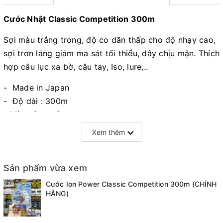
Cước Nhật Classic Competition 300m
Sợi màu trắng trong, độ co dãn thấp cho độ nhạy cao,
sợi trơn láng giảm ma sát tối thiểu, dây chịu mặn. Thích
hợp câu lục xa bờ, câu tay, Iso, lure,..
- Made in Japan
- Độ dài : 300m
- Màu sắc : trắng
- Tải trọng :
Xem thêm
* 0.261mm : 8.45kg
* 0.286mm : 10.20kg
Sản phẩm vừa xem
* 0.309mm : 11.95kg
* 0.350mm : 17.50kg
Cước Ion Power Classic Competition 300m (CHÍNH
HÃNG)
* 0.405mm : 20.50kg
* 0.450mm : 27.40kg
* 0.500mm : 34.70kg