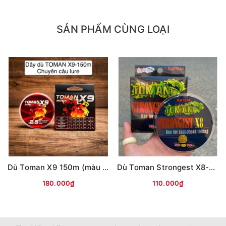
SẢN PHẨM CÙNG LOẠI
Dù Toman X9 150m (màu ĐỎ)
Dù Toman Strongest X8-100m (màu vàng)
180.000₫
110.000₫