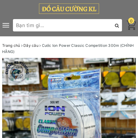
0
Toggle
navigation
Trang chủ
Dây câu
Cước Ion Power Classic Competition 300m (CHÍNH
HÃNG)