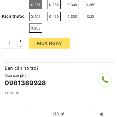
0.261
0.286
0.309
0.350
Kích thước
0.405
0.450
0.500
0.22
0.203
+
MUA NGAY
–
Bạn cần hỗ trợ?
Mua sản phẩm
0981389928
Liên hệ
Mô tả