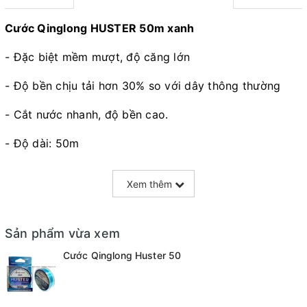
Cước Qinglong HUSTER 50m xanh
- Đặc biệt mềm mượt, độ căng lớn
- Độ bền chịu tải hơn 30% so với dây thông thường
- Cắt nước nhanh, độ bền cao.
- Độ dài: 50m
+ 1.5 = 0.20mm - Tải 5.3kg
Xem thêm
+ 2.0 = 0.23mm - Tải 6.6kg
+ 2.5 = 0.26mm - Tải 7.5kg
Sản phẩm vừa xem
Cước Qinglong Huster 50
+ 3.0 = 0.28mm - Tải 8.6kg
+ 3.5 = 0.30mm - Tải 9.8kg