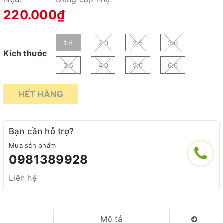
220.000₫
1.5
2.0
2.5
3.0
Kích thước
3.5
4.0
5.0
6.0
HẾT HÀNG
Bạn cần hỗ trợ?
Mua sản phẩm
0981389928
Liên hệ
Mô tả