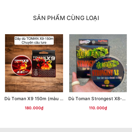
+ 4.0 = 0.32mm - Tải 12kg
+ 5.0 = 0.37mm - Tải 13.2kg
SẢN PHẨM CÙNG LOẠI
+ 6.0 = 0.40mm - Tải 15kg
Dù Toman X9 150m (màu ĐỎ)
Dù Toman Strongest X8-100m (màu vàng)
180.000₫
110.000₫