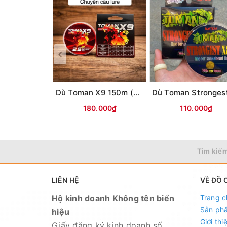
Dù Toman X9 150m (màu ĐỎ)
180.000₫
110.000₫
Tìm kiếm
LIÊN HỆ
VỀ ĐỒ 
Hộ kinh doanh Không tên biển
Trang c
Sản ph
hiệu
Giới thi
Giấy đăng ký kinh doanh số