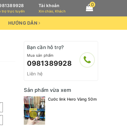
0
981389928
Tài khoản
 trợ trực tuyến
Xin chào, Khách
HƯỚNG DẪN
Bạn cần hỗ trợ?
Mua sản phẩm
0981389928
Liên hệ
Sản phẩm vừa xem
Cước link Hero Vàng 50m