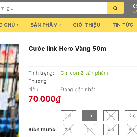
0
Hỗ
G CHỦ
SẢN PHẨM
GIỚI THIỆU
TIN TỨC
Cước link Hero Vàng 50m
Tình trạng:
Chỉ còn 2 sản phẩm
Thương
hiệu:
Đang cập nhật
70.000₫
0.8
1.0
1.2
2.0
Kích thước
2.5
3.0
4.0
5.0