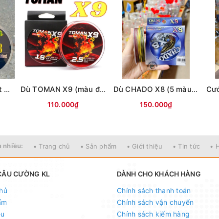
Dù Toman Strongest X8-100m (màu vàng)
Dù TOMAN X9 (màu đỏ)-100m
Dù CHADO X8 (5 màu)-150m
110.000₫
150.000₫
 nhiều:
• Trang chủ
• Sản phẩm
• Giới thiệu
• Tin tức
• 
CÂU CƯỜNG KL
DÀNH CHO KHÁCH HÀNG
hủ
Chính sách thanh toán
ẩm
Chính sách vận chuyển
ệu
Chính sách kiểm hàng