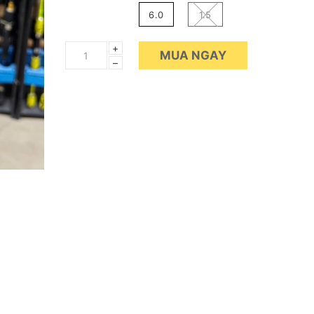
6.0
1.5
+
MUA NGAY
–