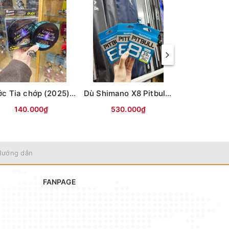
Cước Tia chớp (2025) 300m
Dù Shimano X8 Pitbull 200m (8 sợi) - 2.0
140.000₫
530.000₫
595.
Hướng dẫn
FANPAGE