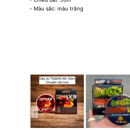
- Màu sắc: màu trắng
- Có thể làm cước trục và cước link.
- Độ dai cao, ít co giãn
Thông số :
- #1.5 ~ 0.205mm
- #2 ~ 0.235mm
- #2.5 ~ 0.206mm
- #3 ~ 0.285mm
- #4 ~ 0.330mm
- #5 ~ 0.370mm
` #6 ~ 0.405mm