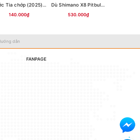
Cước Tia chớp (2025) 300m
Dù Shimano X8 Pitbull 200m (8 sợi) - 2.0
140.000₫
530.000₫
595.
Hướng dẫn
FANPAGE