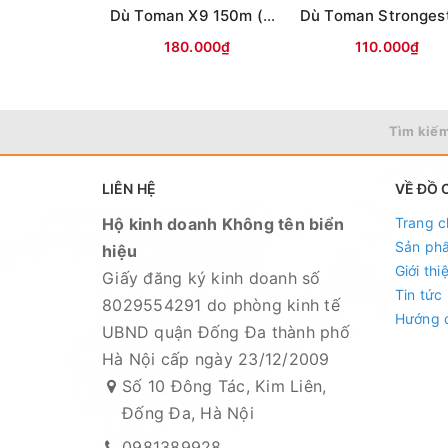
Dù Toman X9 150m (màu ĐỎ)
180.000₫
110.000₫
Tìm kiếm
LIÊN HỆ
VỀ ĐỒ 
Hộ kinh doanh Không tên biển
Trang c
Sản ph
hiệu
Giới thi
Giấy đăng ký kinh doanh số
Tin tức
8029554291 do phòng kinh tế
Hướng 
UBND quận Đống Đa thành phố
Hà Nội cấp ngày 23/12/2009
Số 10 Đông Tác, Kim Liên,
Đống Đa, Hà Nội
0981389928