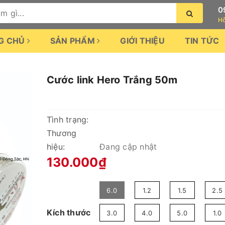
0
Hỗ
G CHỦ
SẢN PHẨM
GIỚI THIỆU
TIN TỨC
Cước link Hero Trắng 50m
Tình trạng:
Thương
hiệu:
Đang cập nhật
130.000₫
6.0
1.2
1.5
2.5
Kích thước
3.0
4.0
5.0
1.0