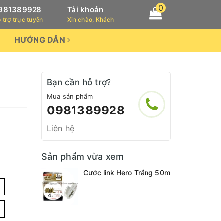
0
981389928
Tài khoản
 trợ trực tuyến
Xin chào, Khách
HƯỚNG DẪN
Bạn cần hỗ trợ?
Mua sản phẩm
0981389928
Liên hệ
Sản phẩm vừa xem
Cước link Hero Trắng 50m