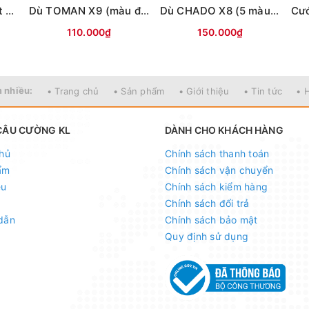
Dù Toman Strongest X8-100m (màu vàng)
Dù TOMAN X9 (màu đỏ)-100m
Dù CHADO X8 (5 màu)-150m
110.000₫
150.000₫
 nhiều:
• Trang chủ
• Sản phẩm
• Giới thiệu
• Tin tức
• 
CÂU CƯỜNG KL
DÀNH CHO KHÁCH HÀNG
hủ
Chính sách thanh toán
ẩm
Chính sách vận chuyển
ệu
Chính sách kiểm hàng
Chính sách đổi trả
dẫn
Chính sách bảo mật
Quy định sử dụng