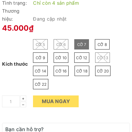
Tình trạng:
Chỉ còn 4 sản phẩm
Thương
hiệu:
Đang cập nhật
45.000₫
CỠ 5
CỠ 6
CỠ 7
CỠ 8
CỠ 9
CỠ 10
CỠ 12
CỠ 13
Kích thước
CỠ 14
CỠ 16
CỠ 18
CỠ 20
CỠ 22
+
MUA NGAY
–
Bạn cần hỗ trợ?