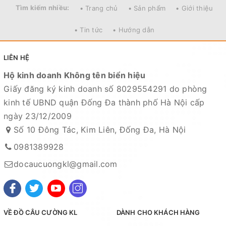
Tìm kiếm nhiều:
• Trang chủ
• Sản phẩm
• Giới thiệu
• Tin tức
• Hướng dẫn
LIÊN HỆ
Hộ kinh doanh Không tên biển hiệu
Giấy đăng ký kinh doanh số 8029554291 do phòng
Mọi thắc mắc liên hệ SĐT
kinh tế UBND quận Đống Đa thành phố Hà Nội cấp
: 098.138.9928 - 098.902.9066 - 090.565.6668 -
ngày 23/12/2009
091.258.3939
để được giải đáp.
Số 10 Đông Tác, Kim Liên, Đống Đa, Hà Nội
0981389928
CAM KẾT CỦA CỬA HÀNG CHÚNG TÔI
docaucuongkl@gmail.com
Đồ câu chính hãng, đúng thông tin mô tả và sản phẩm
đặt mua của khách hàng
Ảnh sản phẩm là cửa hàng 100% tự tay chụp nên mọi
thông tin và ảnh đều phù hợp với sản phẩm thực tế
VỀ ĐỒ CÂU CƯỜNG KL
DÀNH CHO KHÁCH HÀNG
Nếu sản phẩm bị lỗi hoặc xảy ra sự cố trong quá trình