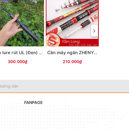
Cần lure rút UL (Đen) MAX TYSPORT(Thu30cm)
Cần máy ngắn ZHENYI đỏ (có chân cắm đất)
300.000₫
210.000₫
Liên
Hướng dẫn
FANPAGE