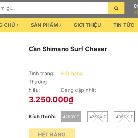
0
Hỗ
G CHỦ
SẢN PHẨM
GIỚI THIỆU
TIN TỨC
Cần Shimano Surf Chaser
Tình trạng:
Hết hàng
Thương
hiệu:
Đang cập nhật
3.250.000₫
Kích thước
425BX-T
425CX-T
405CX-T
HẾT HÀNG