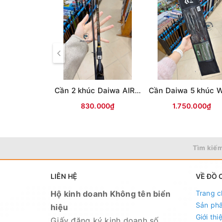
Cần 2 khúc Daiwa AIRX(Vân chéo nâu)
830.000₫
1.750.000₫
Tìm kiếm
LIÊN HỆ
VỀ ĐỒ 
Hộ kinh doanh Không tên biển
Trang c
Sản ph
hiệu
Giới thi
Giấy đăng ký kinh doanh số