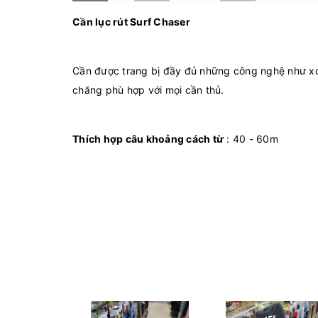
Cần lục rút Surf Chaser
Cần được trang bị đầy đủ những công nghệ như xoắ
chăng phù hợp với mọi cần thủ.
Thích hợp câu khoảng cách từ
: 40 - 60m
Kích thước:
4m25
Rút gọn :
1m23
Cần rút
4 khúc, khoen fuji
Trọng lượng :
505g
Độ cứng :
BX-T, CX - T