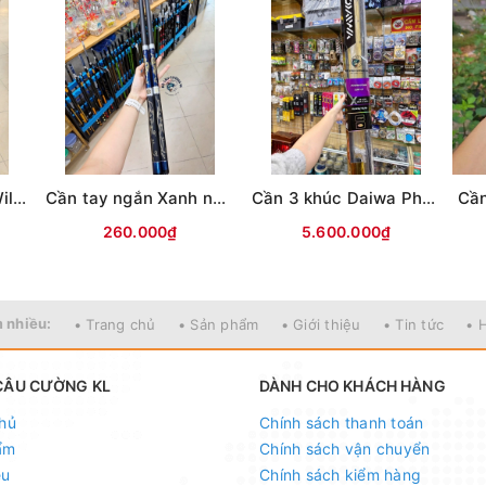
Cần Daiwa 5 khúc Wilderness X 23(WD)
Cần tay ngắn Xanh nhũ Tím, Đen( KPZD)
Cần 3 khúc Daiwa Phantom Surf CP 35-425
260.000₫
5.600.000₫
 nhiều:
• Trang chủ
• Sản phẩm
• Giới thiệu
• Tin tức
• 
CÂU CƯỜNG KL
DÀNH CHO KHÁCH HÀNG
hủ
Chính sách thanh toán
ẩm
Chính sách vận chuyển
ệu
Chính sách kiểm hàng