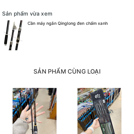
+ 3m0
Sản phẩm vừa xem
+ 3m6
Cần máy ngắn Qinglong đen chấm xanh
Khi thu gọn cần có kích thước: Dài 68 cm
SẢN PHẨM CÙNG LOẠI