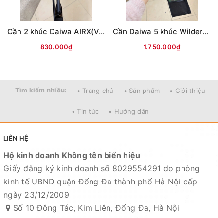
Cần 2 khúc Daiwa AIRX(Vân chéo nâu)
Cần Daiwa 5 khúc Wilderness X 23(WD)
830.000₫
1.750.000₫
Tìm kiếm nhiều:
• Trang chủ
• Sản phẩm
• Giới thiệu
• Tin tức
• Hướng dẫn
Mọi thắc mắc liên hệ SĐT
LIÊN HỆ
: 098.138.9928 - 098.902.9066 - 090.565.6668 -
Hộ kinh doanh Không tên biển hiệu
091.258.3939
để được giải đáp.
Giấy đăng ký kinh doanh số 8029554291 do phòng
kinh tế UBND quận Đống Đa thành phố Hà Nội cấp
CAM KẾT CỦA CỬA HÀNG CHÚNG TÔI
ngày 23/12/2009
Đồ câu chính hãng, đúng thông tin mô tả và sản phẩm
Số 10 Đông Tác, Kim Liên, Đống Đa, Hà Nội
đặt mua của khách hàng