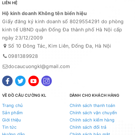
LIÊN HỆ
Hộ kinh doanh Không tên biển hiệu
Giấy đăng ký kinh doanh số 8029554291 do phòng
kinh tế UBND quận Đống Đa thành phố Hà Nội cấp
ngày 23/12/2009
Số 10 Đông Tác, Kim Liên, Đống Đa, Hà Nội
0981389928
docaucuongkl@gmail.com
Mọi thắc mắc liên hệ SĐT
: 098.138.9928 - 098.902.9066 - 090.565.6668 -
VỀ ĐỒ CÂU CƯỜNG KL
DÀNH CHO KHÁCH HÀNG
091.258.3939
để được giải đáp.
Trang chủ
Chính sách thanh toán
CAM KẾT CỦA CỬA HÀNG CHÚNG TÔI
Sản phẩm
Chính sách vận chuyển
Giới thiệu
Chính sách kiểm hàng
Đồ câu chính hãng, đúng thông tin mô tả và sản phẩm
Tin tức
Chính sách đổi trả
đặt mua của khách hàng
Hướng dẫn
Chính sách bảo mật