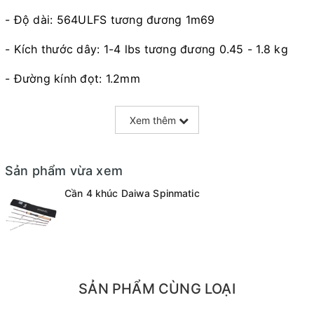
- Độ dài: 564ULFS tương đương 1m69
- Kích thước dây: 1-4 lbs tương đương 0.45 - 1.8 kg
- Đường kính đọt: 1.2mm
- Trọng lượng : 96g
Xem thêm
- Trọng lượng lure: 1/32-1/8oz tương đương 0.9 - 3.5 g
- Chất liệu: Carbon
Sản phẩm vừa xem
Cần 4 khúc Daiwa Spinmatic
SẢN PHẨM CÙNG LOẠI