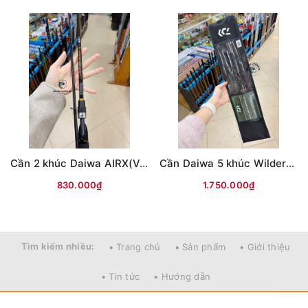
Cần 2 khúc Daiwa AIRX(Vân chéo nâu)
Cần Daiwa 5 khúc Wilderness X 23(WD)
830.000₫
1.750.000₫
Tìm kiếm nhiều:
• Trang chủ
• Sản phẩm
• Giới thiệu
• Tin tức
• Hướng dẫn