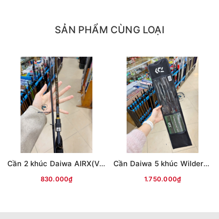
SẢN PHẨM CÙNG LOẠI
Cần 2 khúc Daiwa AIRX(Vân chéo nâu)
Cần Daiwa 5 khúc Wilderness X 23(WD)
830.000₫
1.750.000₫