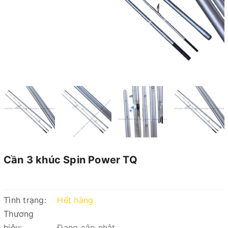
Cần 3 khúc Spin Power TQ
Tình trạng:
Hết hàng
Thương
hiệu:
Đang cập nhật