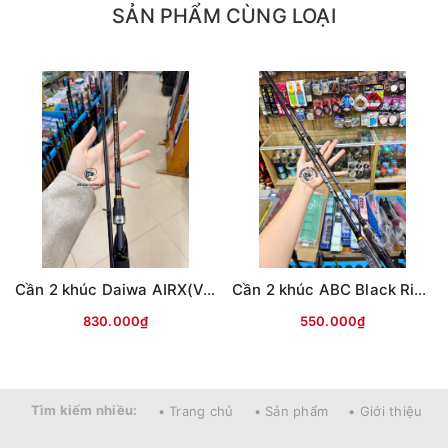
- Trọng lượng : 147gram
SẢN PHẨM CÙNG LOẠI
- Line : 8-14Lb
- Mồi : 10.5-21gram
- Lure 1/8 1/2
- Số khoen : 7
- Đọt Ngọn 18mm
- Độ cứng : Medium Heavy (MH)
Cần 2 khúc Daiwa AIRX(Vân chéo nâu)
Cần 2 khúc ABC Black River
830.000₫
550.000₫
Tìm kiếm nhiều:
• Trang chủ
• Sản phẩm
• Giới thiệu