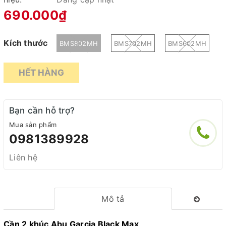
690.000₫
Kích thước
BMS802MH
BMS702MH
BMS602MH
HẾT HÀNG
Bạn cần hỗ trợ?
Mua sản phẩm
0981389928
Liên hệ
Mô tả
Cần 2 khúc Abu Garcia Black Max