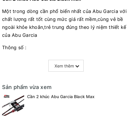
Một trong dòng cần phổ biến nhất của Abu Garcia với
chất lượng rất tốt cùng mức giá rất mềm,cùng vẻ bề
ngoài khỏe khoắn,trẻ trung đúng theo lý niệm thiết kế
của Abu Garcia
Thông số :
Xem thêm
- Cần Abu Black Max (602MH - 702MH - 802MH)
- Thương hiệu : Abu Garica
Sản phẩm vừa xem
- Chiều dài : 1m8 - 2m1 - 2m4
Cần 2 khúc Abu Garcia Black Max
- Chiều dài khi thu : 112cm ( 2 khúc)
- Chất liệu : Carbon 24T