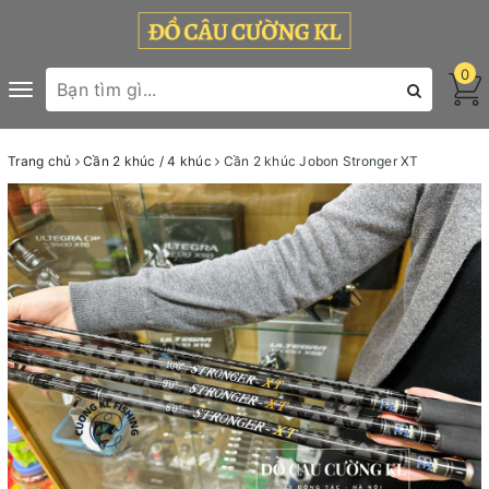
0
Toggle
navigation
Trang chủ
Cần 2 khúc / 4 khúc
Cần 2 khúc Jobon Stronger XT