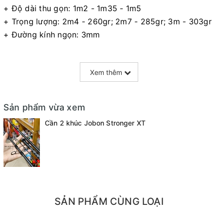
+ Độ dài thu gọn: 1m2 - 1m35 - 1m5
+ Trọng lượng: 2m4 - 260gr; 2m7 - 285gr; 3m - 303gr
+ Đường kính ngọn: 3mm
+ Thích hợp: Câu Lancer - Câu Biển - Pen cá Tra
Xem thêm
+ Tải mồi : 150g - 300gr
+ Chất liệu Carbon Xoắn X : Siêu nhẹ - Siêu Bền - Xoắn
Sản phẩm vừa xem
Toàn Thân - Cán mút
+ Khoen được làm bằng loại thép tốt chống rỉ cực cao
Cần 2 khúc Jobon Stronger XT
SẢN PHẨM CÙNG LOẠI