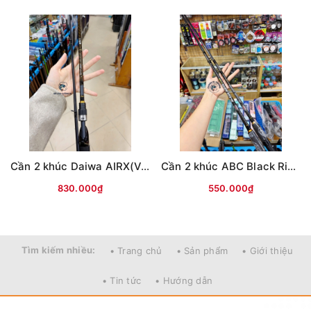
Cần 2 khúc Daiwa AIRX(Vân chéo nâu)
Cần 2 khúc ABC Black River
830.000₫
550.000₫
Tìm kiếm nhiều:
• Trang chủ
• Sản phẩm
• Giới thiệu
• Tin tức
• Hướng dẫn