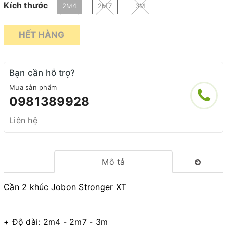
Kích thước
2M4
2M7
3M
HẾT HÀNG
Bạn cần hỗ trợ?
Mua sản phẩm
0981389928
Liên hệ
Mô tả
Cần 2 khúc Jobon Stronger XT
+ Độ dài: 2m4 - 2m7 - 3m