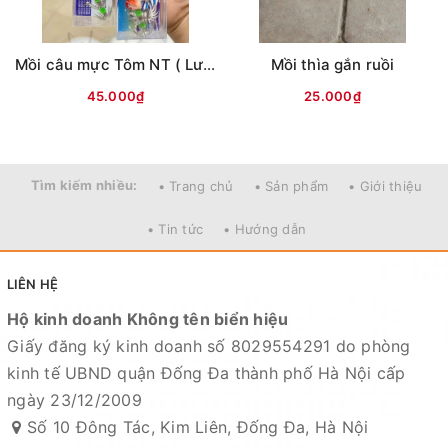
Mồi câu mực Tôm NT ( Lưng vằn )
Mồi thìa gắn ruồi
45.000₫
25.000₫
Tìm kiếm nhiều:
• Trang chủ
• Sản phẩm
• Giới thiệu
• Tin tức
• Hướng dẫn
LIÊN HỆ
Hộ kinh doanh Không tên biển hiệu
Giấy đăng ký kinh doanh số 8029554291 do phòng
kinh tế UBND quận Đống Đa thành phố Hà Nội cấp
ngày 23/12/2009
Số 10 Đông Tác, Kim Liên, Đống Đa, Hà Nội