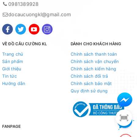
0981389928
docaucuongkl@gmail.com
VỀ ĐỒ CÂU CƯỜNG KL
DÀNH CHO KHÁCH HÀNG
Trang chủ
Chính sách thanh toán
Sản phẩm
Chính sách vận chuyển
Giới thiệu
Chính sách kiểm hàng
Tin tức
Chính sách đổi trả
Hướng dẫn
Chính sách bảo mật
==========================================
Quy định sử dụng
Mọi thắc mắc liên hệ SĐT : 098.138.9928 - 098.902.9066 -
090.565.6668 - 091.258.3939
để được giải đáp.
CAM KẾT CỦA CỬA HÀNG CHÚNG TÔI
FANPAGE
Đồ câu chính hãng, đúng thông tin mô tả và sản phẩm đặt mua