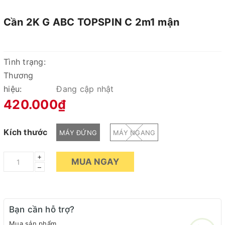
Cần 2K G ABC TOPSPIN C 2m1 mận
Tình trạng:
Thương
hiệu:
Đang cập nhật
420.000₫
Kích thước
MÁY ĐỨNG
MÁY NGANG
+
MUA NGAY
–
Bạn cần hỗ trợ?
Mua sản phẩm