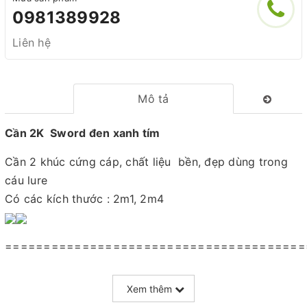
0981389928
Liên hệ
Mô tả
Cần 2K Sword đen xanh tím
Cần 2 khúc cứng cáp, chất liệu bền, đẹp dùng trong
cáu lure
Có các kích thước : 2m1, 2m4
=======================================
Mọi thắc mắc liên hệ SĐT
Xem thêm
: 098.138.9928 - 098.902.9066 - 090.565.6668 -