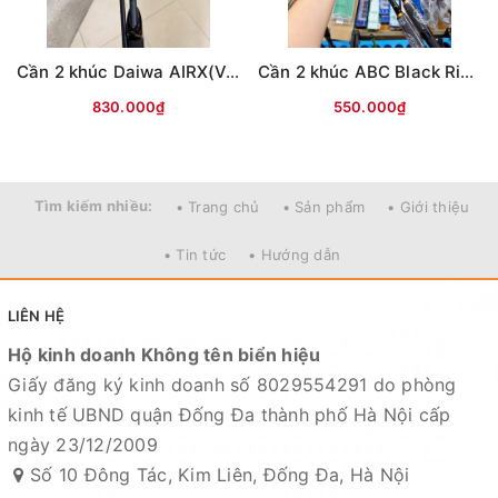
- Sendo:
https://www.sendo.vn/shop/do-cau-cuong-kl
- Lazada:
https://www.lazada.vn/shop/do-cau-cuong-
Cần 2 khúc Daiwa AIRX(Vân chéo nâu)
Cần 2 khúc ABC Black River
kl
"
- Zalo OA:
https://zalo.me/4190676579548541614
830.000₫
550.000₫
Địa chỉ cửa hàng : Số 10 Đông Tác, Kim Liên, Đống Đa,
Hà Nội
Tìm kiếm nhiều:
• Trang chủ
• Sản phẩm
• Giới thiệu
Xem bản đồ chỉ dẫn đường đi
• Tin tức
• Hướng dẫn
Chuyên sỉ lẻ toàn quốc - Giao hàng toàn quốc - Nhận
ship COD ( nhận hàng thanh toán )
LIÊN HỆ
HỆ THỐNG TÀI KHOẢN NGÂN HÀNG
Hộ kinh doanh Không tên biển hiệu
Giấy đăng ký kinh doanh số 8029554291 do phòng
1. Ngân hàng Kỹ thương TECHCOMBANK -
CN Hoàng
kinh tế UBND quận Đống Đa thành phố Hà Nội cấp
Hoa Thám - Hà Nội
ngày 23/12/2009
Số tài khoản : 19021180136019
Số 10 Đông Tác, Kim Liên, Đống Đa, Hà Nội