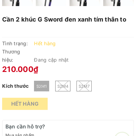
Cần 2 khúc G Sword đen xanh tím thân to
Tình trạng:
Hết hàng
Thương
hiệu:
Đang cập nhật
210.000₫
Kích thước
S2M1
S2M4
S2M7
HẾT HÀNG
Bạn cần hỗ trợ?
Mua sản phẩm