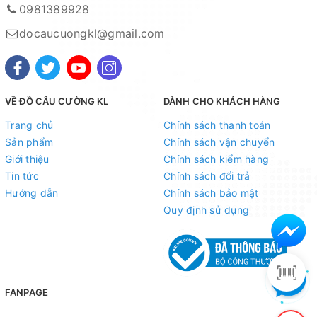
Chủ tài khoản : Nguyễn Thị Tuyết Minh
0981389928
2. Ngân hàng Ngoại thương VIETCOMBANK -
docaucuongkl@gmail.com
CN Hà
Nội
Số tài khoản : 0021001015829
Chủ tài khoản : Nguyễn Thị Tuyết Minh
VỀ ĐỒ CÂU CƯỜNG KL
DÀNH CHO KHÁCH HÀNG
Trang chủ
Chính sách thanh toán
3. Ngân hàng Nông nghiệp và Phát triển nông thôn
Sản phẩm
Chính sách vận chuyển
AGRIBANK -
CN Hà Thành
Giới thiệu
Chính sách kiểm hàng
Tin tức
Chính sách đổi trả
Số tài khoản :1303206119886
Hướng dẫn
Chính sách bảo mật
Chủ tài khoản : Nguyễn Thị Tuyết Minh
Quy định sử dụng
4. Ngân hàng Công thương VIETTINBANK -
CN Hà
Thành
Số tài khoản: 106003137679
FANPAGE
Chủ tài khoản : Nguyễn Thị Tuyết Minh