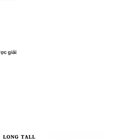
ợc giải
c tế
y cho