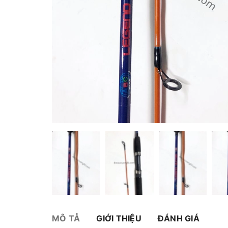
MÔ TẢ
GIỚI THIỆU
ĐÁNH GIÁ