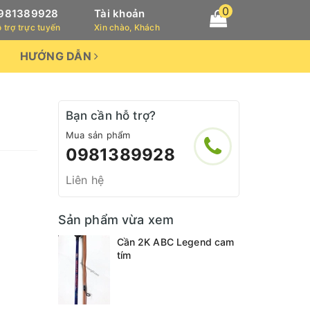
0
981389928
Tài khoản
 trợ trực tuyến
Xin chào, Khách
HƯỚNG DẪN
Bạn cần hỗ trợ?
Mua sản phẩm
0981389928
Liên hệ
Sản phẩm vừa xem
Cần 2K ABC Legend cam
tím