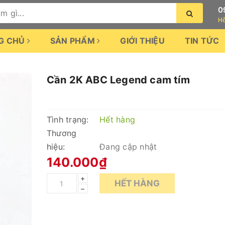
0
Hỗ
G CHỦ
SẢN PHẨM
GIỚI THIỆU
TIN TỨC
Cần 2K ABC Legend cam tím
Tình trạng:
Hết hàng
Thương
hiệu:
Đang cập nhật
140.000₫
+
HẾT HÀNG
–