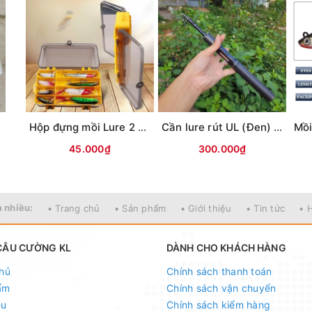
u-cuong-kl
au-cuong-kl
"
541614
i
Hộp đựng mồi Lure 2 mặt KM01 (18x10x5cm)
Cần lure rút UL (Đen) MAX TYSPORT(Thu30cm)
n, Đống Đa, Hà Nội
45.000₫
300.000₫
ốc - Nhận ship COD ( nhận hàng thanh toán )
 nhiều:
• Trang chủ
• Sản phẩm
• Giới thiệu
• Tin tức
• 
CN Hoàng Hoa Thám - Hà Nội
CÂU CƯỜNG KL
DÀNH CHO KHÁCH HÀNG
hủ
Chính sách thanh toán
ẩm
Chính sách vận chuyển
ệu
Chính sách kiểm hàng