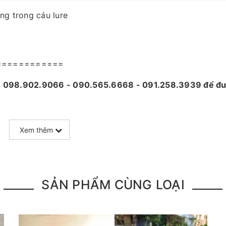
ng trong cáu lure
============
 - 098.902.9066 - 090.565.6668 - 091.258.3939
để đư
Xem thêm
à sản phẩm đặt mua của khách hàng
 nên mọi thông tin và ảnh đều phù hợp với sản phẩm thự
 quá trình vận chuyển, sử dụng. Chúng tôi sẽ hỗ trợ nga
 toàn để phục vụ khách hàng tốt nhất
SẢN PHẨM CÙNG LOẠI
câu