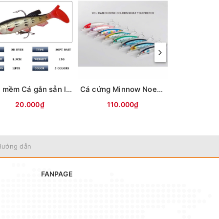
Mồi mềm Cá gắn sẵn lưỡi (8.5cm-13g) Vỏ trong
Cá cứng Minnow Noeby 9006-Nổi-120mm/22g
20.000₫
110.000₫
70.0
Hướng dẫn
FANPAGE