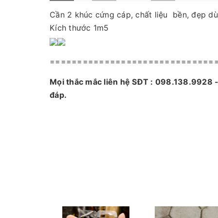
Cần 2 khúc cứng cáp, chất liệu bền, đẹp dù
Kích thước 1m5
==============================
Mọi thắc mắc liên hệ SĐT : 098.138.9928
đáp.
CAM KẾT CỦA CỬA HÀNG CHÚNG TÔI
Đồ câu chính hãng, đúng thông tin mô tả v
Ảnh sản phẩm là cửa hàng 100% tự tay chụp
Nếu sản phẩm bị lỗi hoặc xảy ra sự cố trong
quý khách hàng và sẽ chịu trách nhiệm hoàn
Fanpage :
Đồ câu Cường KL
Facebook:
Nguyễn An
hoặc
Cường KL Đồ 