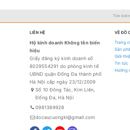
Xem bản đồ chỉ dẫn đường đi
Tìm kiếm
Chuyên sỉ lẻ toàn quốc - Giao hàng toàn qu
HỆ THỐNG TÀI KHOẢN NGÂN HÀNG
LIÊN HỆ
VỀ ĐỒ 
Hộ kinh doanh Không tên biển
Trang c
1. Ngân hàng Kỹ thương TECHCOMBANK -
Sản ph
hiệu
Giới thi
Số tài khoản : 19021180136019
Giấy đăng ký kinh doanh số
Tin tức
Chủ tài khoản : Nguyễn Thị Tuyết Minh
8029554291 do phòng kinh tế
Hướng 
UBND quận Đống Đa thành phố
2. Ngân hàng Ngoại thương VIETCOMBANK
Hà Nội cấp ngày 23/12/2009
Số tài khoản : 0021001015829
Số 10 Đông Tác, Kim Liên,
Chủ tài khoản : Nguyễn Thị Tuyết Minh
Đống Đa, Hà Nội
0981389928
3. Ngân hàng Nông nghiệp và Phát triển 
docaucuongkl@gmail.com
Số tài khoản :1303206119886
Chủ tài khoản : Nguyễn Thị Tuyết Minh