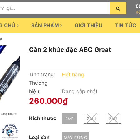
0
Hỗ
G CHỦ
SẢN PHẨM
GIỚI THIỆU
TIN TỨC
at
Cần 2 khúc đặc ABC Great
Tình trạng:
Hết hàng
Thương
hiệu:
Đang cập nhật
260.000₫
Kích thước
2M1
2M4
2M7
Loại cần
MÁY ĐỨNG