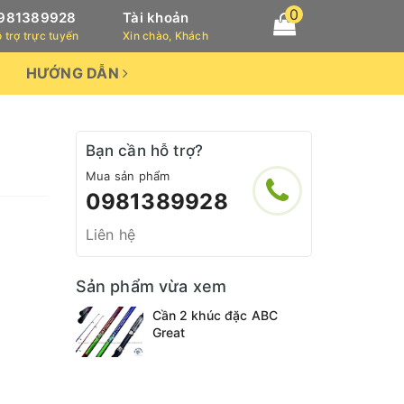
0
981389928
Tài khoản
 trợ trực tuyến
Xin chào, Khách
HƯỚNG DẪN
Bạn cần hỗ trợ?
Mua sản phẩm
0981389928
Liên hệ
Sản phẩm vừa xem
Cần 2 khúc đặc ABC
Great