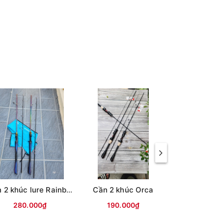
c tế
y cho
Cần 2 khúc lure Rainbow
Cần 2 khúc Orca
280.000₫
190.000₫
220.