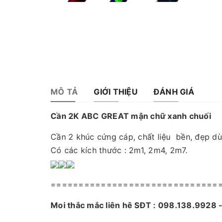
MÔ TẢ
GIỚI THIỆU
ĐÁNH GIÁ
Cần 2K ABC GREAT mận chữ xanh chuối
Cần 2 khúc cứng cáp, chất liệu bền, đẹp dù
Có các kích thước : 2m1, 2m4, 2m7.
==============================
Mọi thắc mắc liên hệ SĐT : 098.138.9928
đáp.