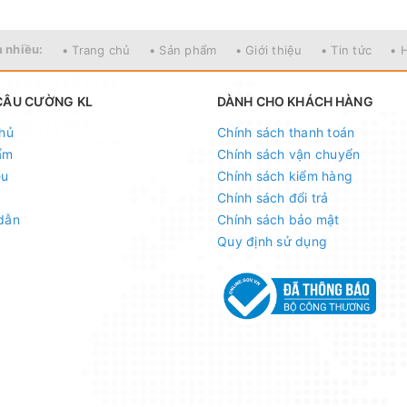
 nhiều:
• Trang chủ
• Sản phẩm
• Giới thiệu
• Tin tức
• 
ốc - Nhận ship COD ( nhận hàng thanh toán )
CÂU CƯỜNG KL
DÀNH CHO KHÁCH HÀNG
hủ
Chính sách thanh toán
CN Hoàng Hoa Thám - Hà Nội
ẩm
Chính sách vận chuyển
ệu
Chính sách kiểm hàng
Chính sách đổi trả
dẫn
Chính sách bảo mật
 -
CN Hà Nội
Quy định sử dụng
nông thôn AGRIBANK -
CN Hà Thành