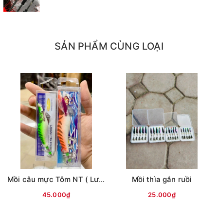
SẢN PHẨM CÙNG LOẠI
Mồi câu mực Tôm NT ( Lưng vằn )
Mồi thìa gắn ruồi
45.000₫
25.000₫