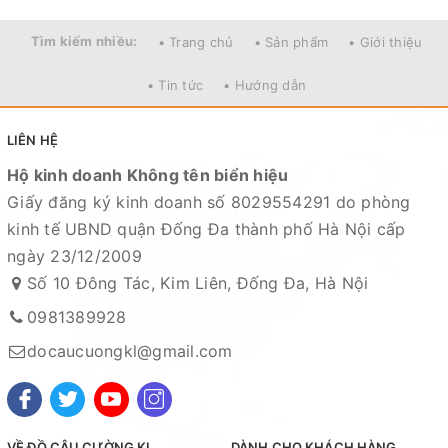
Tìm kiếm nhiều:
• Trang chủ
• Sản phẩm
• Giới thiệu
• Tin tức
• Hướng dẫn
LIÊN HỆ
Hộ kinh doanh Không tên biển hiệu
Giấy đăng ký kinh doanh số 8029554291 do phòng
kinh tế UBND quận Đống Đa thành phố Hà Nội cấp
ngày 23/12/2009
Số 10 Đông Tác, Kim Liên, Đống Đa, Hà Nội
0981389928
docaucuongkl@gmail.com
VỀ ĐỒ CÂU CƯỜNG KL
DÀNH CHO KHÁCH HÀNG