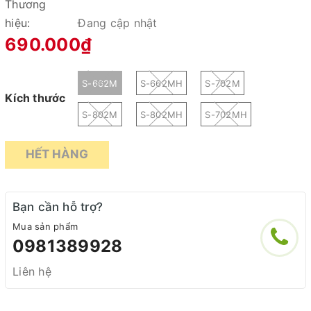
Thương
hiệu:
Đang cập nhật
690.000₫
S-662M
S-662MH
S-702M
Kích thước
S-802M
S-802MH
S-702MH
HẾT HÀNG
Bạn cần hỗ trợ?
Mua sản phẩm
0981389928
Liên hệ