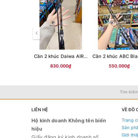
Cần 2 khúc Daiwa AIRX(Vân chéo nâu)
830.000₫
550.000₫
Tìm kiếm
LIÊN HỆ
VỀ ĐỒ 
Hộ kinh doanh Không tên biển
Trang c
Sản ph
hiệu
Giới thi
Giấy đăng ký kinh doanh số