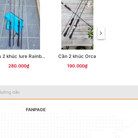
Cần 2 khúc lure Rainbow
Cần 2 khúc Orca
280.000₫
190.000₫
220.
Hướng dẫn
FANPAGE