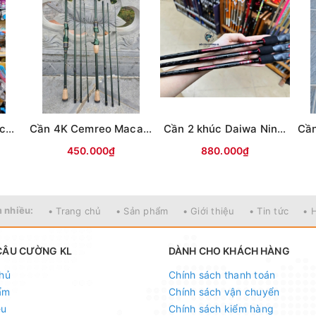
Cần 2 khúc ABC Black River
Cần 4K Cemreo Macans
Cần 2 khúc Daiwa Ninja (Đen đỏ)
450.000₫
880.000₫
 nhiều:
• Trang chủ
• Sản phẩm
• Giới thiệu
• Tin tức
• 
CÂU CƯỜNG KL
DÀNH CHO KHÁCH HÀNG
hủ
Chính sách thanh toán
ẩm
Chính sách vận chuyển
ệu
Chính sách kiểm hàng