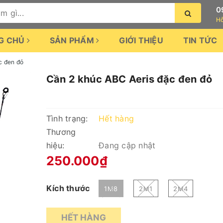
0
Hỗ
G CHỦ
SẢN PHẨM
GIỚI THIỆU
TIN TỨC
c đen đỏ
Cần 2 khúc ABC Aeris đặc đen đỏ
Tình trạng:
Hết hàng
Thương
hiệu:
Đang cập nhật
250.000₫
Kích thước
1M8
2M1
2M4
HẾT HÀNG