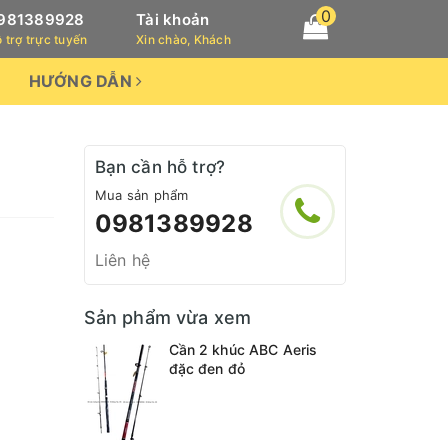
0
981389928
Tài khoản
 trợ trực tuyến
Xin chào, Khách
HƯỚNG DẪN
Bạn cần hỗ trợ?
Mua sản phẩm
0981389928
Liên hệ
Sản phẩm vừa xem
Cần 2 khúc ABC Aeris
đặc đen đỏ