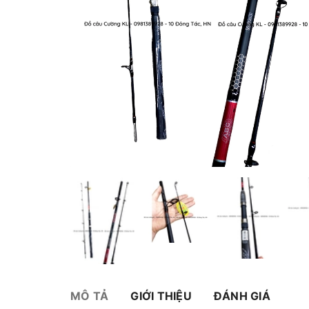
MÔ TẢ
GIỚI THIỆU
ĐÁNH GIÁ