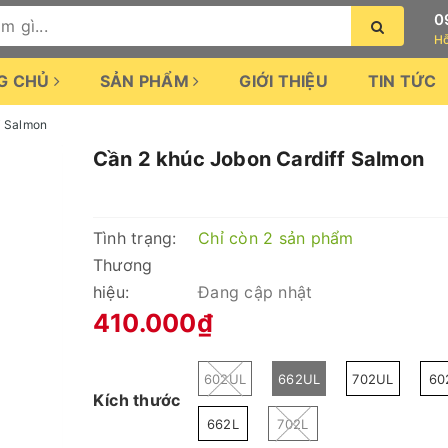
0
Hỗ
G CHỦ
SẢN PHẨM
GIỚI THIỆU
TIN TỨC
f Salmon
Cần 2 khúc Jobon Cardiff Salmon
Tình trạng:
Chỉ còn 2 sản phẩm
Thương
hiệu:
Đang cập nhật
410.000₫
602UL
662UL
702UL
60
Kích thước
662L
702L