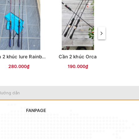
Cần 2 khúc lure Rainbow
Cần 2 khúc Orca
280.000₫
190.000₫
220.
Hướng dẫn
FANPAGE