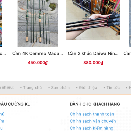
Cần 2 khúc ABC Black River
Cần 4K Cemreo Macans
Cần 2 khúc Daiwa Ninja (Đen đỏ)
450.000₫
880.000₫
 nhiều:
• Trang chủ
• Sản phẩm
• Giới thiệu
• Tin tức
• 
CÂU CƯỜNG KL
DÀNH CHO KHÁCH HÀNG
hủ
Chính sách thanh toán
ẩm
Chính sách vận chuyển
ệu
Chính sách kiểm hàng