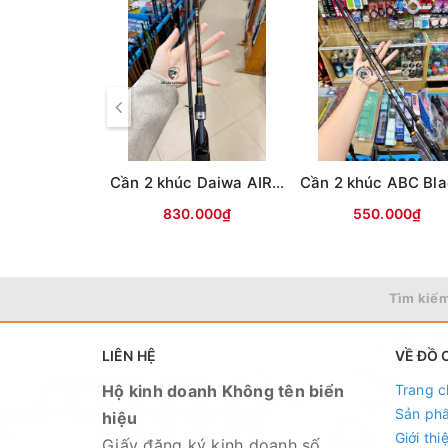
Cần 2 khúc Daiwa AIRX(Vân chéo nâu)
830.000₫
550.000₫
Tìm kiếm
LIÊN HỆ
VỀ ĐỒ 
Hộ kinh doanh Không tên biển
Trang c
Sản ph
hiệu
Giới thi
Giấy đăng ký kinh doanh số