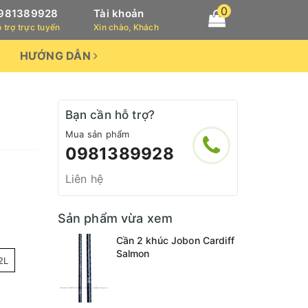
0
981389928
Tài khoản
 trợ trực tuyến
Xin chào, Khách
HƯỚNG DẪN
Bạn cần hỗ trợ?
Mua sản phẩm
0981389928
Liên hệ
Sản phẩm vừa xem
Cần 2 khúc Jobon Cardiff
Salmon
2L