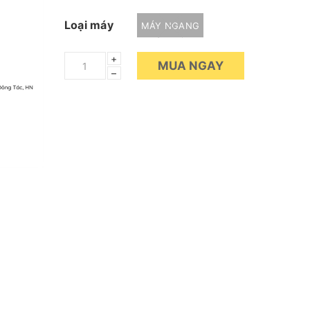
Loại máy
MÁY NGANG
+
MUA NGAY
–