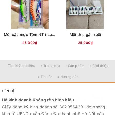
khách hàng và sẽ chịu trách nhiệm hoàn toàn để phục
vụ khách hàng tốt nhất
Fanpage :
Đồ câu Cường KL
Facebook:
Nguyễn An
hoặc
Cường KL Đồ câu
Mồi câu mực Tôm NT ( Lưng vằn )
Mồi thìa gắn ruồi
Kênh Thương mại điện tử
45.000₫
25.000₫
- Shopee:
https://shopee.vn/docaucuongkl
- Sendo:
https://www.sendo.vn/shop/do-cau-cuong-kl
- Lazada:
https://www.lazada.vn/shop/do-cau-cuong-
Tìm kiếm nhiều:
• Trang chủ
• Sản phẩm
• Giới thiệu
kl
"
- Zalo OA:
https://zalo.me/4190676579548541614
• Tin tức
• Hướng dẫn
Địa chỉ cửa hàng : Số 10 Đông Tác, Kim Liên, Đống Đa,
LIÊN HỆ
Hà Nội
Hộ kinh doanh Không tên biển hiệu
Xem bản đồ chỉ dẫn đường đi
Giấy đăng ký kinh doanh số 8029554291 do phòng
kinh tế UBND quận Đống Đa thành phố Hà Nội cấp
Chuyên sỉ lẻ toàn quốc - Giao hàng toàn quốc - Nhận