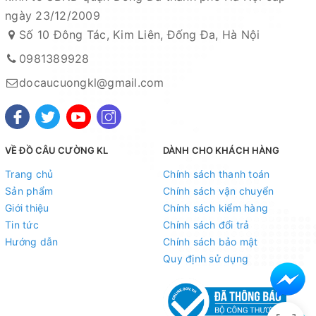
ngày 23/12/2009
ship COD ( nhận hàng thanh toán )
Số 10 Đông Tác, Kim Liên, Đống Đa, Hà Nội
0981389928
docaucuongkl@gmail.com
VỀ ĐỒ CÂU CƯỜNG KL
DÀNH CHO KHÁCH HÀNG
Trang chủ
Chính sách thanh toán
Sản phẩm
Chính sách vận chuyển
Giới thiệu
Chính sách kiểm hàng
Tin tức
Chính sách đổi trả
Hướng dẫn
Chính sách bảo mật
Quy định sử dụng