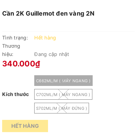
Cần 2K Guillemot đen vàng 2N
Tình trạng:
Hết hàng
Thương
hiệu:
Đang cập nhật
340.000₫
C662ML/M ( MÁY NGANG )
Kích thước
C702ML/M ( MÁY NGANG )
S702ML/M ( MÁY ĐỨNG )
HẾT HÀNG