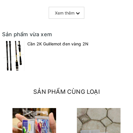
+ C662ML/M : 340.000đ
Xem thêm
+ S702ML/M : 350.000đ
Sản phẩm vừa xem
Cần 2K Guillemot đen vàng 2N
Mọi thắc mắc liên hệ SĐT
: 098.138.9928 - 098.902.9066 - 090.565.6668 -
091.258.3939
để được giải đáp.
CAM KẾT CỦA CỬA HÀNG CHÚNG TÔI
Đồ câu chính hãng, đúng thông tin mô tả và sản phẩm
SẢN PHẨM CÙNG LOẠI
đặt mua của khách hàng
Ảnh sản phẩm là cửa hàng 100% tự tay chụp nên mọi
thông tin và ảnh đều phù hợp với sản phẩm thực tế
Nếu sản phẩm bị lỗi hoặc xảy ra sự cố trong quá trình
vận chuyển, sử dụng. Chúng tôi sẽ hỗ trợ ngay cho quý