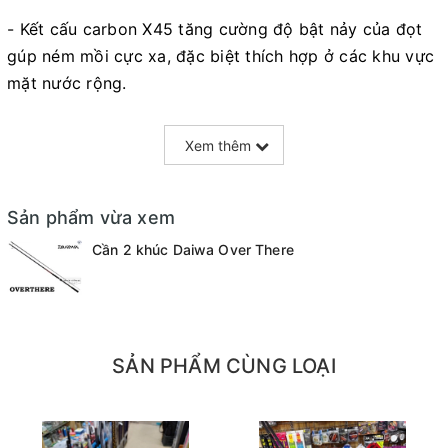
- Kết cấu carbon X45 tăng cường độ bật nảy của đọt
gúp ném mồi cực xa, đặc biệt thích hợp ở các khu vực
mặt nước rộng.
- Khoen Fuji Alconite chân K ,đầu bu chống xoắn giúp
Xem thêm
ra dây mượt, chống tưa sờn.
- Pad Fuji kiểng - đẹp, chất và tất nhiên rất bền.
Sản phẩm vừa xem
- Trọng lượng rất nhẹ
Cần 2 khúc Daiwa Over There
THÔNG TIN :
Model : Over There 911M/MH
SẢN PHẨM CÙNG LOẠI
- Thương hiệu : Daiwa
- Chất liệu : Carbon HVF