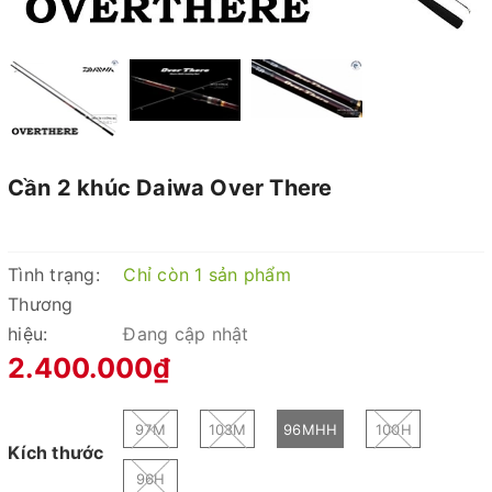
Cần 2 khúc Daiwa Over There
Tình trạng:
Chỉ còn 1 sản phẩm
Thương
hiệu:
Đang cập nhật
2.400.000₫
97M
103M
96MHH
100H
Kích thước
96H