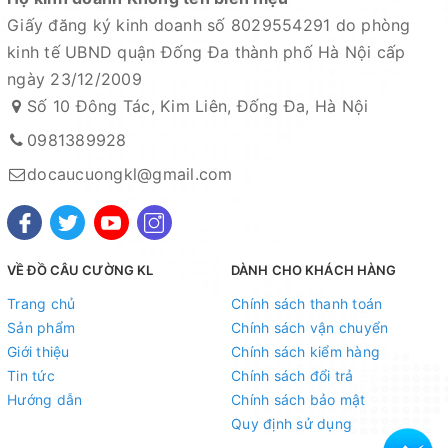
cứng M
Giấy đăng ký kinh doanh số 8029554291 do phòng
- Over There 103M | 2 khúc | Chiều dài 3.12m | Thu gọn
kinh tế UBND quận Đống Đa thành phố Hà Nội cấp
160cm | Trọng lượng 175gr | Đọt 2.2mm | Gốc 17.7mm |
ngày 23/12/2009
Lure 10-45gr | Jig 10-50gr | Line PE #0.8 - 2.0 | Độ
Số 10 Đông Tác, Kim Liên, Đống Đa, Hà Nội
cứng M
0981389928
docaucuongkl@gmail.com
VỀ ĐỒ CÂU CƯỜNG KL
DÀNH CHO KHÁCH HÀNG
Trang chủ
Chính sách thanh toán
Sản phẩm
Chính sách vận chuyển
Giới thiệu
Chính sách kiểm hàng
Tin tức
Chính sách đổi trả
Hướng dẫn
Chính sách bảo mật
Quy định sử dụng