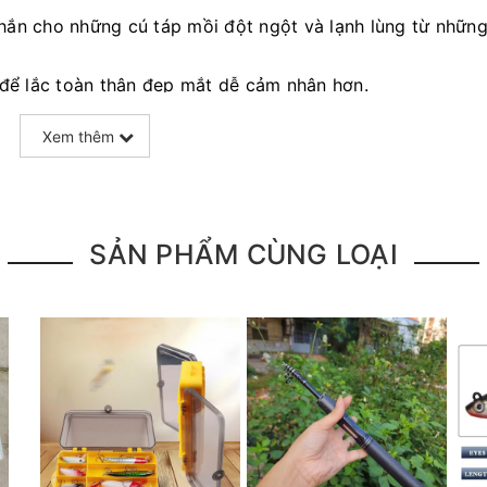
chắn cho những cú táp mồi đột ngột và lạnh lùng từ nhữn
 để lắc toàn thân đẹp mắt dễ cảm nhận hơn.
những họa tiết làm nổi bật con cá trong nước.
Xem thêm
hiếu ánh nắng kích thích sự chú tâm của cá vào con mồi
c đụng độ cá tự nhiên.
SẢN PHẨM CÙNG LOẠI