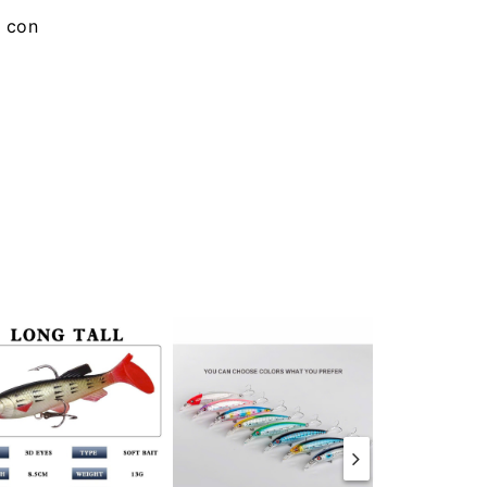
g con
.