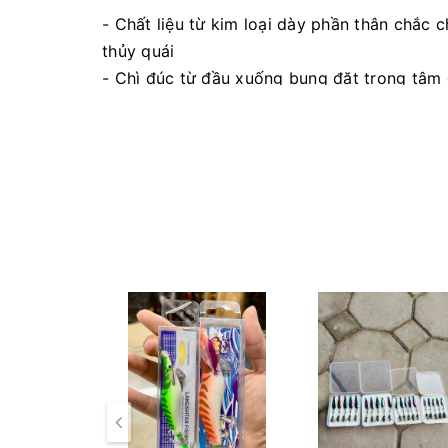
- Chất liệu từ kim loại dày phần thân chắc 
thủy quái
- Chì đúc từ đầu xuống bụng đặt trọng tâm
- Màu sắc đa dạng rất bắt mắt để lựa chọn, 
- Mắt 3D đen huyền dễ dàng lóe sáng phản c
- Trang bị lưỡi BKK #6 3X cứng chắc cho việ