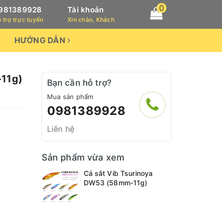
0
981389928
Tài khoản
 trợ trực tuyến
Xin chào, Khách
HƯỚNG DẪN
-11g)
Bạn cần hỗ trợ?
Mua sản phẩm
0981389928
Liên hệ
Sản phẩm vừa xem
Cá sắt Vib Tsurinoya
DW53 (58mm-11g)