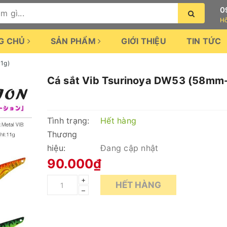
0
Hỗ
G CHỦ
SẢN PHẨM
GIỚI THIỆU
TIN TỨC
1g)
Cá sắt Vib Tsurinoya DW53 (58mm
Tình trạng:
Hết hàng
Thương
hiệu:
Đang cập nhật
90.000₫
+
HẾT HÀNG
–