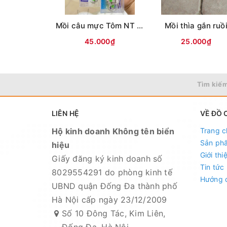
Mồi câu mực Tôm NT ( Lưng vằn )
Mồi thìa gắn ruồ
45.000₫
25.000₫
Tìm kiếm
LIÊN HỆ
VỀ ĐỒ 
Hộ kinh doanh Không tên biển
Trang c
Sản ph
hiệu
Giới thi
Giấy đăng ký kinh doanh số
Tin tức
8029554291 do phòng kinh tế
Hướng 
UBND quận Đống Đa thành phố
Hà Nội cấp ngày 23/12/2009
Số 10 Đông Tác, Kim Liên,
Đống Đa, Hà Nội