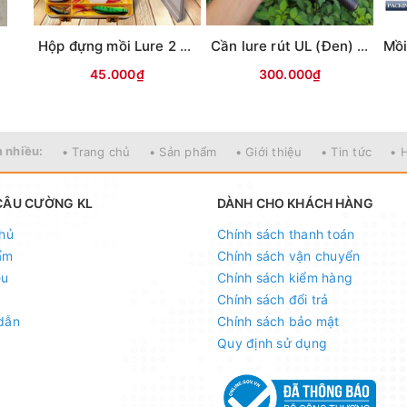
i
Hộp đựng mồi Lure 2 mặt KM01 (18x10x5cm)
Cần lure rút UL (Đen) MAX TYSPORT(Thu30cm)
45.000₫
300.000₫
 nhiều:
• Trang chủ
• Sản phẩm
• Giới thiệu
• Tin tức
• 
CÂU CƯỜNG KL
DÀNH CHO KHÁCH HÀNG
hủ
Chính sách thanh toán
ẩm
Chính sách vận chuyển
ệu
Chính sách kiểm hàng
Chính sách đổi trả
dẫn
Chính sách bảo mật
Quy định sử dụng