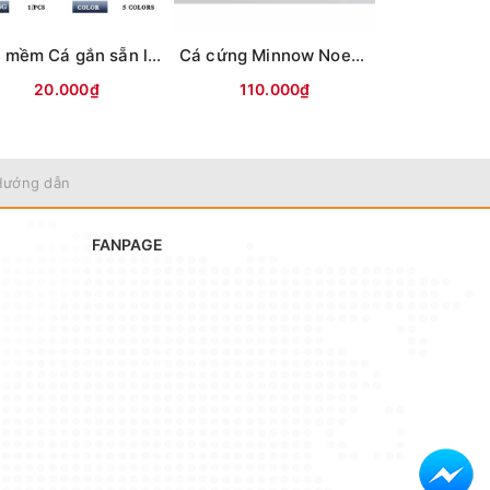
Mồi mềm Cá gắn sẵn lưỡi (8.5cm-13g) Vỏ trong
Cá cứng Minnow Noeby 9006-Nổi-120mm/22g
20.000₫
110.000₫
70.0
Hướng dẫn
FANPAGE