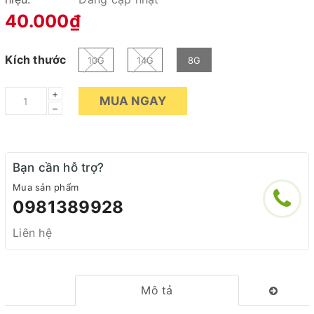
40.000₫
Kích thước
10G
14G
8G
+
MUA NGAY
–
Bạn cần hỗ trợ?
Mua sản phẩm
0981389928
Liên hệ
Mô tả