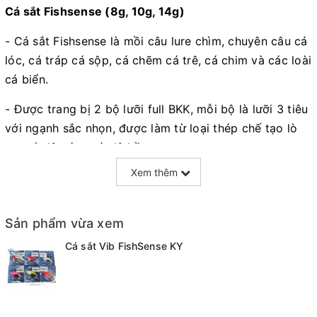
Cá sắt Fishsense (8g, 10g, 14g)
- Cá sắt Fishsense là mồi câu lure chìm, chuyên câu cá
lóc, cá tráp cá sộp, cá chẽm cá trê, cá chim và các loài
cá biển.
- Được trang bị 2 bộ lưỡi full BKK, mỗi bộ là lưỡi 3 tiêu
với ngạnh sắc nhọn, được làm từ loại thép chế tạo lò
xo, có độ cứng và độ bền cao.
Xem thêm
- Cá giả được thiết kế với mắt 3D giống mắt cá tự
nhiên, thu hút cá săn mồi
Sản phẩm vừa xem
Cá sắt Vib FishSense KY