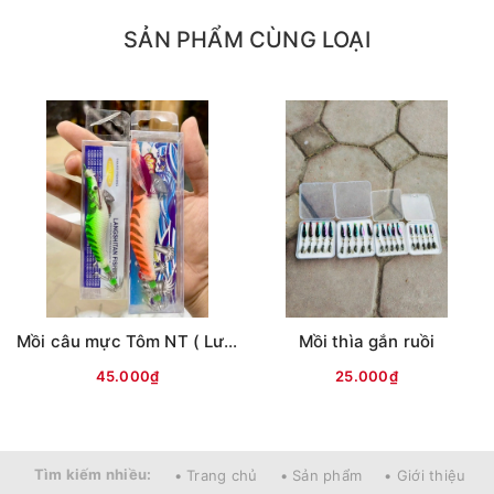
SẢN PHẨM CÙNG LOẠI
Mồi câu mực Tôm NT ( Lưng vằn )
Mồi thìa gắn ruồi
45.000₫
25.000₫
Tìm kiếm nhiều:
• Trang chủ
• Sản phẩm
• Giới thiệu