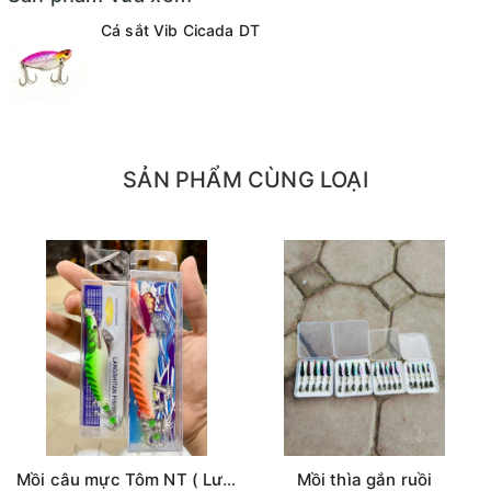
Cá sắt Vib Cicada DT
SẢN PHẨM CÙNG LOẠI
Mồi câu mực Tôm NT ( Lưng vằn )
Mồi thìa gắn ruồi