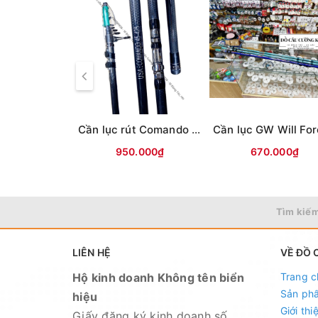
- Loại: Spinning (máy đứng)
- Chất liệu: 93% Carbon
- Số đốt: 4 đốt
Cần lục rút Comando USA (Chính hãng)
950.000₫
670.000₫
Tìm kiếm
LIÊN HỆ
VỀ ĐỒ 
Hộ kinh doanh Không tên biển
Trang c
Sản ph
hiệu
Giới thi
Giấy đăng ký kinh doanh số