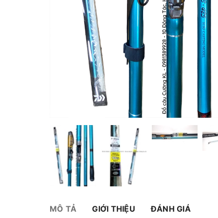
MÔ TẢ
GIỚI THIỆU
ĐÁNH GIÁ