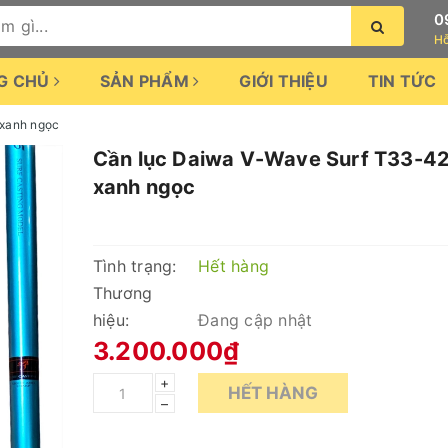
0
Hỗ
G CHỦ
SẢN PHẨM
GIỚI THIỆU
TIN TỨC
xanh ngọc
Cần lục Daiwa V-Wave Surf T33-4
xanh ngọc
Tình trạng:
Hết hàng
Thương
hiệu:
Đang cập nhật
3.200.000₫
+
HẾT HÀNG
–