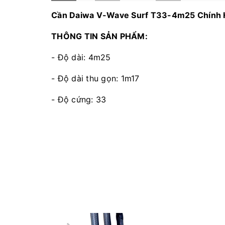
Cần Daiwa V-Wave Surf T33-4m25 Chính 
THÔNG TIN SẢN PHẨM:
- Độ dài: 4m25
- Độ dài thu gọn: 1m17
- Độ cứng: 33
- Trọng lượng: 480gr
- Đường kính đốc: 24.7mm
- Đường kính ngọn: 2.6mm
- Thích hợp: Câu lục xa bờ + săn hàng khủn
- Khoen/Pat: FUJI cao cấp