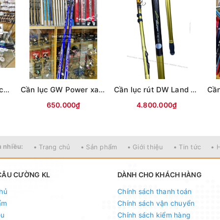
Cần lục GW Will Force Xanh ngọc
Cần lục GW Power xanh tím
Cần lục rút DW Land Surf Vàng T30-425-N
650.000₫
4.800.000₫
 nhiều:
• Trang chủ
• Sản phẩm
• Giới thiệu
• Tin tức
• 
CÂU CƯỜNG KL
DÀNH CHO KHÁCH HÀNG
hủ
Chính sách thanh toán
ẩm
Chính sách vận chuyển
ệu
Chính sách kiểm hàng