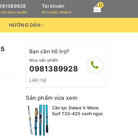
0
981389928
Tài khoản
 trợ trực tuyến
Xin chào, Khách
HƯỚNG DẪN
25
Bạn cần hỗ trợ?
Mua sản phẩm
0981389928
Liên hệ
Sản phẩm vừa xem
Cần lục Daiwa V-Wave
Surf T33-425 xanh ngọc