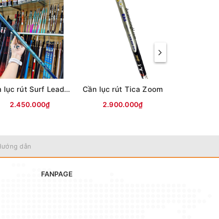
Cần lục rút Surf Leader TQ Xanh ngọc
Cần lục rút Tica Zoom
Cần lục rút
2.450.000₫
2.900.000₫
2.200
Hướng dẫn
FANPAGE