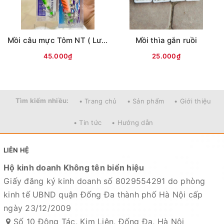
thông tin và ảnh đều phù hợp với sản phẩm thực tế
Nếu sản phẩm bị lỗi hoặc xảy ra sự cố trong quá trình
vận chuyển, sử dụng. Chúng tôi sẽ hỗ trợ ngay cho quý
Mồi câu mực Tôm NT ( Lưng vằn )
Mồi thìa gắn ruồi
khách hàng và sẽ chịu trách nhiệm hoàn toàn để phục
vụ khách hàng tốt nhất
45.000₫
25.000₫
Fanpage :
Đồ câu Cường KL
Facebook:
Nguyễn An
hoặc
Cường KL Đồ câu
Tìm kiếm nhiều:
• Trang chủ
• Sản phẩm
• Giới thiệu
Kênh Thương mại điện tử
• Tin tức
• Hướng dẫn
- Shopee:
https://shopee.vn/docaucuongkl
- Sendo:
https://www.sendo.vn/shop/do-cau-cuong-kl
LIÊN HỆ
- Lazada:
https://www.lazada.vn/shop/do-cau-cuong-
Hộ kinh doanh Không tên biển hiệu
kl
"
Giấy đăng ký kinh doanh số 8029554291 do phòng
- Zalo OA:
https://zalo.me/4190676579548541614
kinh tế UBND quận Đống Đa thành phố Hà Nội cấp
Địa chỉ cửa hàng : Số 10 Đông Tác, Kim Liên, Đống Đa,
ngày 23/12/2009
Hà Nội
Số 10 Đông Tác, Kim Liên, Đống Đa, Hà Nội