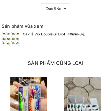
Xem thêm
Sản phẩm vừa xem
Cá giả Vib DoubleKill DK4 (40mm-8g)
=======================================
Mọi thắc mắc liên hệ SĐT
SẢN PHẨM CÙNG LOẠI
: 098.138.9928 - 098.902.9066 - 090.565.6668 -
091.258.3939
để được giải đáp.
CAM KẾT CỦA CỬA HÀNG CHÚNG TÔI
Đồ câu chính hãng, đúng thông tin mô tả và sản phẩm
đặt mua của khách hàng
Ảnh sản phẩm là cửa hàng 100% tự tay chụp nên mọi