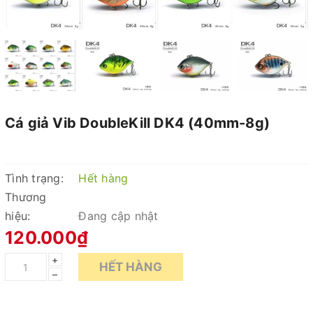
Cá giả Vib DoubleKill DK4 (40mm-8g)
Tình trạng:
Hết hàng
Thương
hiệu:
Đang cập nhật
120.000₫
+
HẾT HÀNG
–