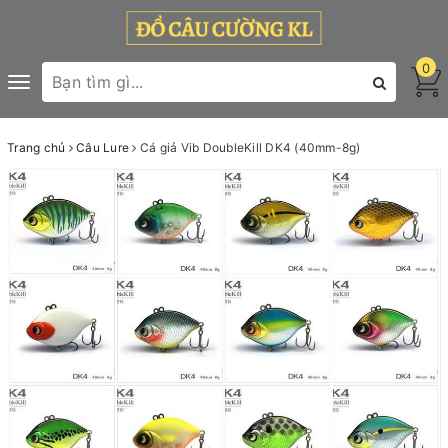
0
Toggle
navigation
Trang chủ
Câu Lure
Cá giả Vib DoubleKill DK4 (40mm-8g)