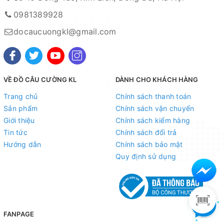
0981389928
Xem bản đồ chỉ dẫn đường đi
docaucuongkl@gmail.com
Chuyên sỉ lẻ toàn quốc - Giao hàng toàn quốc - Nhận
ship COD ( nhận hàng thanh toán )
HỆ THỐNG TÀI KHOẢN NGÂN HÀNG
VỀ ĐỒ CÂU CƯỜNG KL
DÀNH CHO KHÁCH HÀNG
1. Ngân hàng Kỹ thương TECHCOMBANK -
CN Hoàng
Trang chủ
Chính sách thanh toán
Hoa Thám - Hà Nội
Sản phẩm
Chính sách vận chuyển
Giới thiệu
Chính sách kiểm hàng
Số tài khoản : 19021180136019
Tin tức
Chính sách đổi trả
Chủ tài khoản : Nguyễn Thị Tuyết Minh
Hướng dẫn
Chính sách bảo mật
Quy định sử dụng
2. Ngân hàng Ngoại thương VIETCOMBANK -
CN Hà
Nội
Số tài khoản : 0021001015829
Chủ tài khoản : Nguyễn Thị Tuyết Minh
FANPAGE