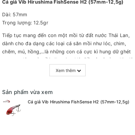
Cá giả Vib Hirushima FishSense H2 (57mm-12,5g)
Dài: 57mm
Trọng lượng: 12.5gr
Tiếp tục mang đến con một mồi từ đất nước Thái Lan,
dành cho đa dạng các loại cá săn mồi như lóc, chim,
chẽm, mú, hồng,...là những con cá cực kì hung dữ ghét
sự rung động từ mồi vibration H2. Đồ câu Cường KL đã
mang về Mồi giả câu cá Lóc, Chẽm HIRUSHIMA VIB H2
Xem thêm
nổi tiếng tại Thái Lan vô cùng sát cá và chất liệu sơn
cũng cực kì bền bỉ.
Sản phẩm vừa xem
- Phần phôi thân làm từ hợp kim sắt và inox rất cứng
Cá giả Vib Hirushima FishSense H2 (57mm-12,5g)
cáp và hạn chế tốt việc rỉ sét sau một thời gian sử
dụng
- Phần đầu chì tạo dáng cùng đặt định trọng tâm để
Vib H2 có action bơi đẹp nhất.