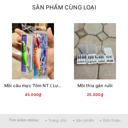
- Phần bụng Vib H2 được dán lớp hologram lấp lánh
SẢN PHẨM CÙNG LOẠI
khi có ánh sáng chiếu vào tạo thêm sự chú ý cho con
cá.
- Mắt 3D góp phần tạo nên sự thực tế cho con mồi
nhìn giống những con cá thật trong nước.
- Chất sơn cực đẹp mắt và siêu bền khi phủ lên một
lớp sơn bóng cứng cáp.
- Trên lưng có 3 lỗ nhằm tăng giảm độ rung lắc cho
Vib H2 dễ dàng.
- Trang bị lưỡi ba tiêu #6 sắc bén và cứng thích hợp
với những bộ hàm khỏe của cá.
Mồi câu mực Tôm NT ( Lưng vằn )
Mồi thìa gắn ruồi
45.000₫
25.000₫
Tìm kiếm nhiều:
• Trang chủ
• Sản phẩm
• Giới thiệu