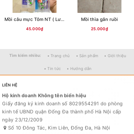
Mồi câu mực Tôm NT ( Lưng vằn )
Mồi thìa gắn ruồi
45.000₫
25.000₫
Tìm kiếm nhiều:
• Trang chủ
• Sản phẩm
• Giới thiệu
• Tin tức
• Hướng dẫn
LIÊN HỆ
Hộ kinh doanh Không tên biển hiệu
Giấy đăng ký kinh doanh số 8029554291 do phòng
kinh tế UBND quận Đống Đa thành phố Hà Nội cấp
ngày 23/12/2009
Số 10 Đông Tác, Kim Liên, Đống Đa, Hà Nội