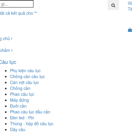
0
Tà
 tất cả kết quả cho "
"
g chủ
 phẩm
Câu lục
Phụ kiện câu lục
Chống cần câu lục
Cán vợt câu lục
Chống cần
Phao câu lục
Máy đứng
Đuôi cần
Phao câu lục đầu cần
Đèn led - Pin
Thùng - hộp đồ câu lục
Dây câu