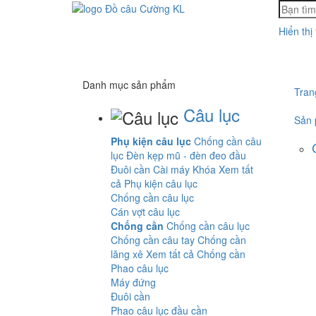
Hiển thị
Danh mục sản phẩm
Tran
Câu lục
Sản
Phụ kiện câu lục
Chống cần câu
lục
Đèn kẹp mũ - đèn đeo đầu
Đuôi cần
Cài máy
Khóa
Xem tất
cả Phụ kiện câu lục
Chống cần câu lục
Cán vợt câu lục
Chống cần
Chống cần câu lục
Chống cần câu tay
Chống cần
lăng xê
Xem tất cả Chống cần
Phao câu lục
Máy đứng
Đuôi cần
Phao câu lục đầu cần