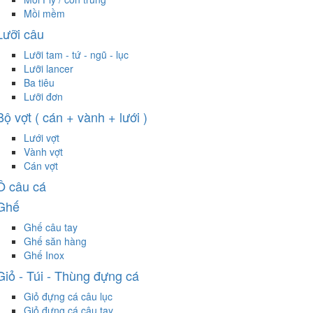
Mồi mềm
Lưỡi câu
Lưỡi tam - tứ - ngũ - lục
Lưỡi lancer
Ba tiêu
Lưỡi đơn
Bộ vợt ( cán + vành + lưới )
Lưới vợt
Vành vợt
Cán vợt
Ô câu cá
Ghế
Ghế câu tay
Ghế săn hàng
Ghế Inox
Giỏ - Túi - Thùng đựng cá
Giỏ đựng cá câu lục
Giỏ đựng cá câu tay