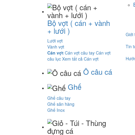
Bộ vợt ( cán + vành
+ lưới )
Giới 
Lưới vợt
Tin 
Vành vợt
Cán vợt
Cán vợt câu tay
Cán vợt
Hướ
câu lục
Xem tất cả Cán vợt
Ô câu cá
Ghế
Ghế câu tay
Ghế săn hàng
Ghế Inox