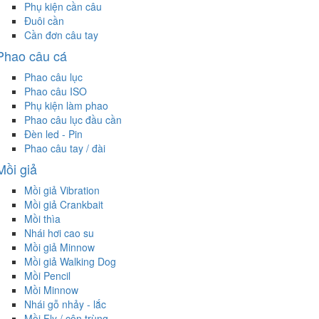
Phụ kiện cần câu
Đuôi cần
Cần đơn câu tay
Phao câu cá
Phao câu lục
Phao câu ISO
Phụ kiện làm phao
Phao câu lục đầu cần
Đèn led - Pin
Phao câu tay / đài
Mồi giả
Mồi giả Vibration
Mồi giả Crankbait
Mồi thìa
Nhái hơi cao su
Mồi giả Minnow
Mồi giả Walking Dog
Mồi Pencil
Mồi Minnow
Nhái gỗ nhảy - lắc
Mồi Fly / côn trùng